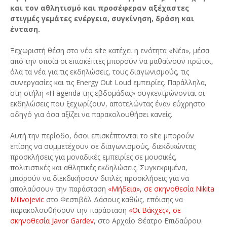
και τον αθλητισμό και προσέφεραν αξέχαστες
στιγμές γεμάτες ενέργεια, συγκίνηση, δράση και
ένταση.
Ξεχωριστή θέση στο νέο site κατέχει η ενότητα «Νέα», μέσα
από την οποία οι επισκέπτες μπορούν να μαθαίνουν πρώτοι,
όλα τα νέα για τις εκδηλώσεις, τους διαγωνισμούς, τις
συνεργασίες και τις Energy Out Loud εμπειρίες. Παράλληλα,
στη στήλη «Η agenda της εβδομάδας» συγκεντρώνονται οι
εκδηλώσεις που ξεχωρίζουν, αποτελώντας έναν εύχρηστο
οδηγό για όσα αξίζει να παρακολουθήσει κανείς.
Αυτή την περίοδο, όσοι επισκέπτονται το site μπορούν
επίσης να συμμετέχουν σε διαγωνισμούς, διεκδικώντας
προσκλήσεις για μοναδικές εμπειρίες σε μουσικές,
πολιτιστικές και αθλητικές εκδηλώσεις. Συγκεκριμένα,
μπορούν να διεκδικήσουν διπλές προσκλήσεις για να
απολαύσουν την παράσταση
«Μήδεια», σε σκηνοθεσία Nikita
Milivojevic
στο Φεστιβάλ Δάσους καθώς, επόισης να
παρακολουθήσουν την παράσταση
«Οι Βάκχες», σε
σκηνοθεσία
Javor Gardev
, στο Αρχαίο Θέατρο Επιδαύρου.