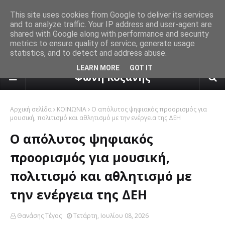
This site uses cookies from Google to deliver its services
and to analyze traffic. Your IP address and user-agent are
shared with Google along with performance and security
metrics to ensure quality of service, generate usage
statistics, and to detect and address abuse.
πρόγνωση καιρού από το k24.n
LEARN MORE
GOT IT
Φωνή Κοζάνης
Αρχική σελίδα
ΚΟΙΝΩΝΙΑ
Ο απόλυτος ψηφιακός προορισμός για
μουσική, πολιτισμό και αθλητισμό με την ενέργεια της ΔΕΗ
Ο απόλυτος ψηφιακός
προορισμός για μουσική,
πολιτισμό και αθλητισμό με
την ενέργεια της ΔΕΗ
Θανάσης Τέγος
Τετάρτη, Ιουλίου 08, 2026