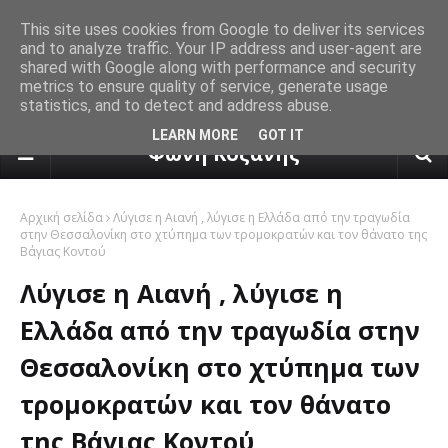
This site uses cookies from Google to deliver its services
and to analyze traffic. Your IP address and user-agent are
shared with Google along with performance and security
metrics to ensure quality of service, generate usage
statistics, and to detect and address abuse.
πρόγνωση καιρού από το k24.n
LEARN MORE
GOT IT
Φωνή Κοζάνης
Αρχική σελίδα
Λύγισε η Αιανή , λύγισε η Ελλάδα από την τραγωδία
στην Θεσσαλονίκη στο χτύπημα των τρομοκρατών και τον θάνατο της
Βάγιας Κοντού
Λύγισε η Αιανή , λύγισε η
Ελλάδα από την τραγωδία στην
Θεσσαλονίκη στο χτύπημα των
τρομοκρατών και τον θάνατο
της Βάγιας Κοντού