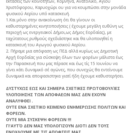
εκτάσεις των κοινοτήτων, Κομνηνά, Ανατολικό, Αγίου
Χριστόφορου, Καρυοχώρι ου για να κουμπώσει στην μονάδα
φυσικού Αερίου υπό κατασκευή.
1.Και μόνο στην ανακοίνωση ότι θα γίνουν οι
καθυστερημένες κινητοποιήσεις ( έχουμε μεγάλη ευθύνη ως
περιοχή ως ενεργειακοί Δήμοι,ως Δήμος Εορδαίας), με
ταχύτατους ρυθμούς σχεδιάστηκε και θα υλοποιηθεί η
κατασκευή του Αγωγού φυσικού Αερίου.
2. Πήραμε μια απόφαση ως ΠΕΔ αλλά κυρίως ως Δημοτική
Αρχή Εορδαίας για σύσκεψη όλων των φορέων μάλιστα έως
την Παρασκευή που μας πέρασε και έως τίς 15 Ιουνίου να
γίνει κάτι δυναμικό σέ αγώνες, που συνεχώς θα εντείνουμε
δυναμικά και αποφασιστηκα γιατί ήδη έχουμε καθυστερήσει.
ΔΥΣΤΥΧΩΣ ΕΩΣ ΚΑΙ ΣΗΜΕΡΑ ΣΧΕΤΙΚΕΣ ΠΡΩΤΟΒΟΥΛΊΕΣ
ΥΛΟΠΟΙΗΣΗΣ ΤΩΝ ΑΠΟΦΑΕΩΝ ΜΑΣ ΔΕΝ ΕΧΟΥΝ
ΑΝΑΛΥΦΘΕΙ .
ΟΥΤΕ ΕΝΑ ΣΧΕΤΙΚΟ ΚΕΙΜΕΝΟ ΕΝΗΜΕΡΩΣΗΣ ΠΟΛΙΤΩΝ ΚΑΙ
ΦΟΡΕΩΝ.
ΟΥΤΕ ΜΙΑ ΣΥΣΚΕΨΗ ΦΟΡΕΩΝ !!!
ΓΙ'ΑΥΤΌ ΔΕΝ ΜΑΣ ΥΠΟΛΟΓΙΖΟΥΝ ΔΙΟΤΙ ΔΕΝ ΤΟΥΣ
ΕΝΟΧΛΟΥΜΕ ΜΕ ΤΙΣ ΑΠΟΦΣΕΙΣ ΜΑΣ.