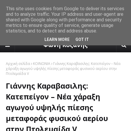
This site uses cookies from Google to deliver its services
and to analyze traffic. Your IP address and user-agent are
shared with Google along with performance and security
metrics to ensure quality of service, generate usage
statistics, and to detect and address abuse.
πρόγνωση καιρού από το k24.n
LEARN MORE
GOT IT
Φωνή Κοζάνης
Αρχική σελίδα
ΚΟΙΝΩΝΙΑ
Γιάννης Καραβασιλης: Κατεπείγον – Νέα
χάραξη αγωγού υψηλής πίεσης μεταφοράς φυσικού αερίου στην
Πτολεμαίδα V
Γιάννης Καραβασιλης:
Κατεπείγον – Νέα χάραξη
αγωγού υψηλής πίεσης
μεταφοράς φυσικού αερίου
στην Πτολεμαίδα V