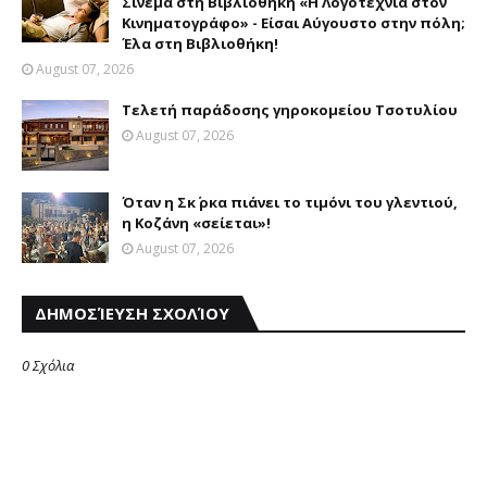
Σινεμά στη Βιβλιοθήκη «Η Λογοτεχνία στον
Κινηματογράφο» - Είσαι Αύγουστο στην πόλη;
Έλα στη Βιβλιοθήκη!
August 07, 2026
Τελετή παράδοσης γηροκομείου Τσοτυλίου
August 07, 2026
Όταν η Σκ΄ ρκα πιάνει το τιμόνι του γλεντιού,
η Κοζάνη «σείεται»!
August 07, 2026
ΔΗΜΟΣΊΕΥΣΗ ΣΧΟΛΊΟΥ
0 Σχόλια