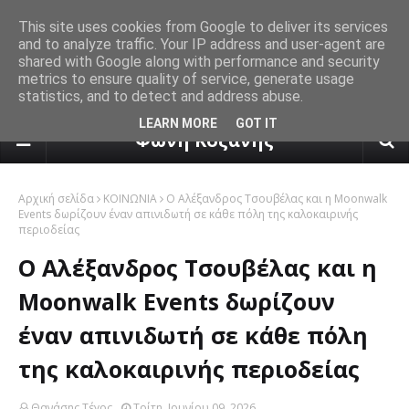
This site uses cookies from Google to deliver its services
and to analyze traffic. Your IP address and user-agent are
shared with Google along with performance and security
metrics to ensure quality of service, generate usage
statistics, and to detect and address abuse.
πρόγνωση καιρού από το k24.n
LEARN MORE
GOT IT
Φωνή Κοζάνης
Αρχική σελίδα
ΚΟΙΝΩΝΙΑ
Ο Αλέξανδρος Τσουβέλας και η Moonwalk
Events δωρίζουν έναν απινιδωτή σε κάθε πόλη της καλοκαιρινής
περιοδείας
Ο Αλέξανδρος Τσουβέλας και η
Moonwalk Events δωρίζουν
έναν απινιδωτή σε κάθε πόλη
της καλοκαιρινής περιοδείας
Θανάσης Τέγος
Τρίτη, Ιουνίου 09, 2026