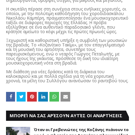
δημιουργώντας όμορφες στιγμές για μικρούς και μεγάλους.
Η σκυτάλη πέρασε στη συνέχεια στους ενήλικες χορευτές, οι
οποίοι, με την πολύτιμη καθοδήγηση του χοροδιδασκάλου
Νικολάου Καμπέρη, πραγματοποίησαν ένα μουσικοχορευτικό
ταξίδι σε διάφορες περιοχές της Ελλάδας. Η πρόβα
εξελίχθηκε σε ένα αυθεντικό παραδοσιακό γλέντι, που
κράτησε αμείωτο το κέφι μέχρι τις πρώτες πρωινές ώρες.
Ξεχωριστή και καθοριστική υπήρξε η συμβολή των μουσικών
της βραδιάς. Το «Κοζανίτικο Τακίμι», με τον επαγγελματισμό
και τη μουσική του αρτιότητα, συνεπήρε τους
παρευρισκόμενους, ενώ ο νεαρός Γιώργος Πεταλωτής, με
τους ήχους της γκάιντας, πρόσθεσε τη δική του ιδιαίτερη
μουσικοχορευτική νότα στη βραδιά.
Με διάθεση για νέες δράσεις κατά τη διάρκεια του
καλοκαιριού και με πολλά σχέδια για τη νέα χορευτική
χρονιά, τα μέλη του Συλλόγου ανανέωσαν το ραντεβού τους.
ΜΠΟΡΕΊ ΝΑ ΣΑΣ ΑΡΈΣΟΥΝ ΑΥΤΈΣ ΟΙ ΑΝΑΡΤΉΣΕΙΣ
Όταν οι Γρεβενιώτες της Κοζάνης πιάνουν το