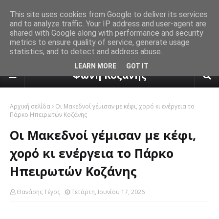
This site uses cookies from Google to deliver its services
and to analyze traffic. Your IP address and user-agent are
shared with Google along with performance and security
metrics to ensure quality of service, generate usage
statistics, and to detect and address abuse.
πρόγνωση καιρού από το k24.n
LEARN MORE
GOT IT
Φωνή Κοζάνης
Αρχική σελίδα
Οι Μακεδνοί γέμισαν με κέφι, χορό κι ενέργεια το
Πάρκο Ηπειρωτών Κοζάνης
Οι Μακεδνοί γέμισαν με κέφι,
χορό κι ενέργεια το Πάρκο
Ηπειρωτών Κοζάνης
Θανάσης Τέγος
Τετάρτη, Ιουνίου 17, 2026