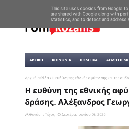
This site uses cookies from Google to d
are shared with Google along with perf
statistics, and to detect and address 
ΑΡΧΙΚΗ
ΚΟΙΝΩΝΙΑ
ΠΟΛΙΤΙΚΑ
ΑΘΛΗΤΙΣΜ
Αρχική σελίδα
Η ευθύνη της εθνικής αφύπνισης και της συλ
Η ευθύνη της εθνικής αφύ
δράσης. Αλέξανδρος Γεωρ
Θανάσης Τέγος
Δευτέρα, Ιουνίου 08, 2026