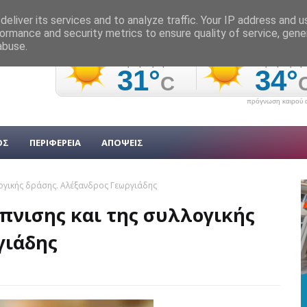
eliver its services and to analyze traffic. Your IP address and 
ormance and security metrics to ensure quality of service, gen
abuse.
πρόγνωση καιρού α
ΟΣ
ΠΕΡΙΦΕΡΕΙΑ
ΑΠΟΨΕΙΣ
λογικής δράσης. Αλέξανδρος Γεωργιάδης
πνισης και της συλλογικής
γιάδης