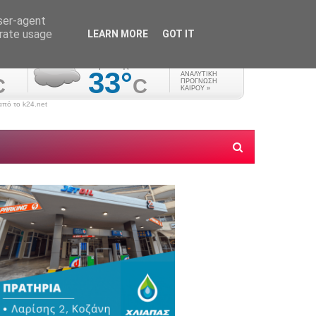
user-agent
erate usage
LEARN MORE
GOT IT
πό το k24.net