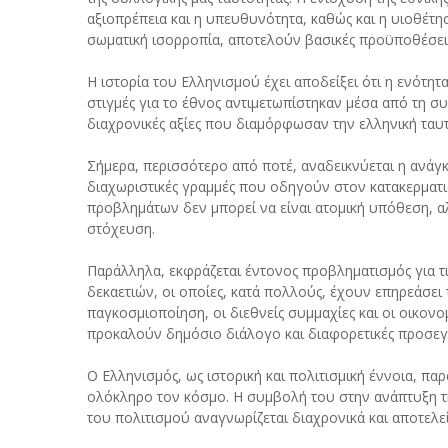
αξιοπρέπεια και η υπευθυνότητα, καθώς και η υιοθέτη
σωματική ισορροπία, αποτελούν βασικές προϋποθέσεις
Η ιστορία του Ελληνισμού έχει αποδείξει ότι η ενότητ
στιγμές για το έθνος αντιμετωπίστηκαν μέσα από τη συ
διαχρονικές αξίες που διαμόρφωσαν την ελληνική ταυτ
Σήμερα, περισσότερο από ποτέ, αναδεικνύεται η ανάγκ
διαχωριστικές γραμμές που οδηγούν στον κατακερματι
προβλημάτων δεν μπορεί να είναι ατομική υπόθεση, α
στόχευση.
Παράλληλα, εκφράζεται έντονος προβληματισμός για τις
δεκαετιών, οι οποίες, κατά πολλούς, έχουν επηρεάσει 
παγκοσμιοποίηση, οι διεθνείς συμμαχίες και οι οικον
προκαλούν δημόσιο διάλογο και διαφορετικές προσεγγί
Ο Ελληνισμός, ως ιστορική και πολιτισμική έννοια, π
ολόκληρο τον κόσμο. Η συμβολή του στην ανάπτυξη τη
του πολιτισμού αναγνωρίζεται διαχρονικά και αποτελε