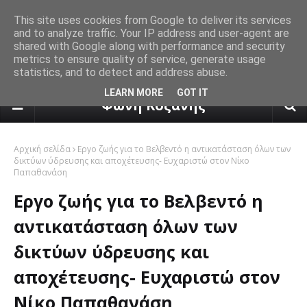
This site uses cookies from Google to deliver its services
and to analyze traffic. Your IP address and user-agent are
shared with Google along with performance and security
metrics to ensure quality of service, generate usage
statistics, and to detect and address abuse.
πρόγνωση καιρού από το k24.n
LEARN MORE
GOT IT
Φωνή Κοζάνης
Αρχική σελίδα
Εργο ζωής για το Βελβεντό η αντικατάσταση όλων των
δικτύων ύδρευσης και αποχέτευσης- Ευχαριστώ στον Νίκο
Παπαθανάση
Εργο ζωής για το Βελβεντό η
αντικατάσταση όλων των
δικτύων ύδρευσης και
αποχέτευσης- Ευχαριστώ στον
Νίκο Παπαθανάση