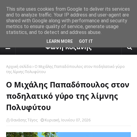
This site uses cookies from Google to deliver its services
and to analyze traffic. Your IP address and user-agent are
shared with Google along with performance and security
metrics to ensure quality of service, generate usage
statistics, and to detect and address abuse.
πρόγνωση καιρού από το k24.n
LEARN MORE
GOT IT
Φωνή Κοζάνης
Αρχική σελίδα
Ο Μιχάλης Παπαδόπουλος στον ποδηλατικό γύρο
της λίμνης Πολυφύτου
Ο Μιχάλης Παπαδόπουλος στον
ποδηλατικό γύρο της λίμνης
Πολυφύτου
Θανάσης Τέγος
Κυριακή, Ιουνίου 07, 2026