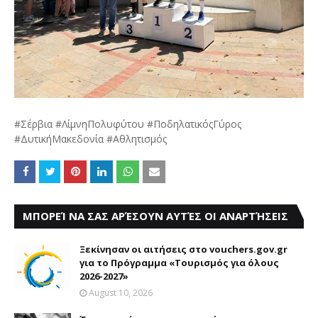
#Σέρβια #ΛίμνηΠολυφύτου #ΠοδηλατικόςΓύρος
#ΔυτικήΜακεδονία #Αθλητισμός
ΜΠΟΡΕΊ ΝΑ ΣΑΣ ΑΡΈΣΟΥΝ ΑΥΤΈΣ ΟΙ ΑΝΑΡΤΉΣΕΙΣ
Ξεκίνησαν οι αιτήσεις στο vouchers.gov.gr
για το Πρόγραμμα «Τουρισμός για όλους
2026-2027»
August 10, 2026