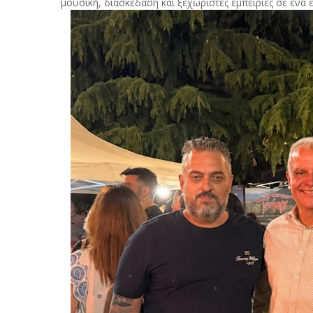
μουσική, διασκέδαση και ξεχωριστές εμπειρίες σε ένα 