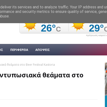
eliver its services and to analyze traffic. Your IP address and 
ormance and security metrics to ensure quality of service, gen
abuse.
πρόγνωση καιρού α
ΟΣ
ΠΕΡΙΦΕΡΕΙΑ
ΑΠΟΨΕΙΣ
κά θεάματα στο Beer Festival Kastoria
εντυπωσιακά θεάματα στο