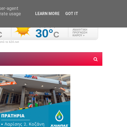
user-agent
erate usage
LEARN MORE
GOT IT
πό το k24.net