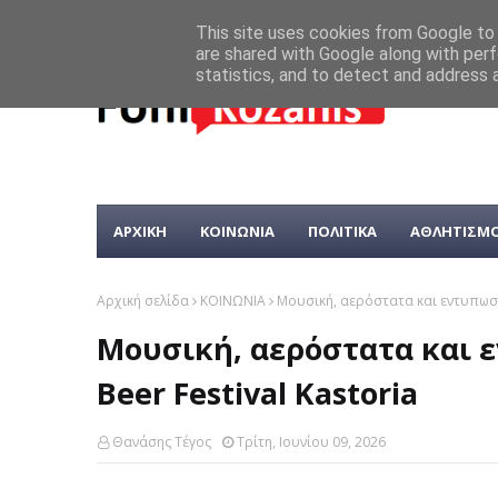
This site uses cookies from Google to d
are shared with Google along with perf
statistics, and to detect and address 
ΑΡΧΙΚΗ
ΚΟΙΝΩΝΙΑ
ΠΟΛΙΤΙΚΑ
ΑΘΛΗΤΙΣΜ
Αρχική σελίδα
ΚΟΙΝΩΝΙΑ
Μουσική, αερόστατα και εντυπωσια
Μουσική, αερόστατα και 
Beer Festival Kastoria
Θανάσης Τέγος
Τρίτη, Ιουνίου 09, 2026