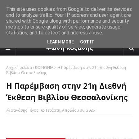
This site uses cookies from Google to deliver its services
and to analyze traffic. Your IP address and user-agent are
shared with Google along with performance and security
metrics to ensure quality of service, generate usage
statistics, and to detect and address abuse.
πρόγνωση καιρού από το k24.n
LEARN MORE
GOT IT
Φωνή Κοζάνης
Αρχική σελίδα
ΚΟΙΝΩΝΙΑ
Η Παρέμβαση στην 21η Διεθνή Έκθεση
Βιβλίου Θεσσαλονίκης
Η Παρέμβαση στην 21η Διεθνή
Έκθεση Βιβλίου Θεσσαλονίκης
Θανάσης Τέγος
Τετάρτη, Απριλίου 30, 2025