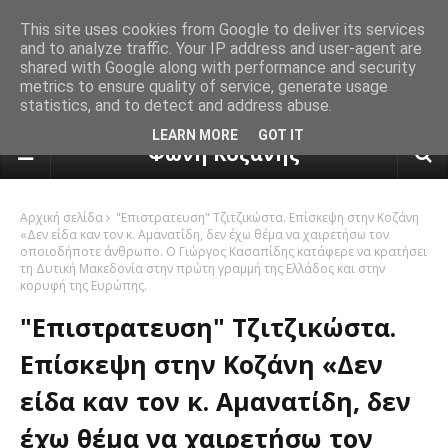
This site uses cookies from Google to deliver its services
and to analyze traffic. Your IP address and user-agent are
shared with Google along with performance and security
metrics to ensure quality of service, generate usage
statistics, and to detect and address abuse.
πρόγνωση καιρού από το k24.n
LEARN MORE
GOT IT
Φωνή Κοζάνης
Αρχική σελίδα
"Eπιστρατευση" Τζιτζικώστα. Επίσκεψη στην Κοζάνη
«Δεν είδα καν τον κ. Αμανατίδη, δεν έχω θέμα να χαιρετήσω τον
οποιοδήποτε άνθρωπο. Ο Γιώργος Κασαπίδης κατάφερε να κρατήσει
τη Δυτική Μακεδονία στην πρώτη γραμμή της Ελλάδος και στην
κορυφή της Ευρώπης.
"Eπιστρατευση" Τζιτζικώστα.
Επίσκεψη στην Κοζάνη «Δεν
είδα καν τον κ. Αμανατίδη, δεν
έχω θέμα να χαιρετήσω τον