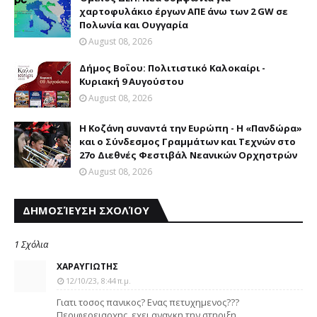
χαρτοφυλάκιο έργων ΑΠΕ άνω των 2 GW σε
Πολωνία και Ουγγαρία
August 08, 2026
Δήμος Βοΐου: Πολιτιστικό Καλοκαίρι -
Κυριακή 9 Αυγούστου
August 08, 2026
Η Κοζάνη συναντά την Ευρώπη - Η «Πανδώρα»
και ο Σύνδεσμος Γραμμάτων και Τεχνών στο
27ο Διεθνές Φεστιβάλ Νεανικών Ορχηστρών
August 08, 2026
ΔΗΜΟΣΊΕΥΣΗ ΣΧΟΛΊΟΥ
1 Σχόλια
ΧΑΡΑΥΓΙΩΤΗΣ
12/10/23, 8:44 π.μ.
Γιατι τοσος πανικος? Ενας πετυχημενος???
Περιφερειαρχης, εχει αναγκη την στηριξη