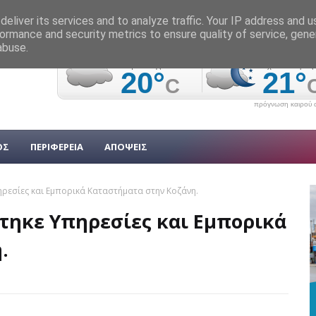
eliver its services and to analyze traffic. Your IP address and 
ormance and security metrics to ensure quality of service, gen
abuse.
πρόγνωση καιρού α
ΟΣ
ΠΕΡΙΦΕΡΕΙΑ
ΑΠΟΨΕΙΣ
ηρεσίες και Εμπορικά Καταστήματα στην Κοζάνη.
τηκε Υπηρεσίες και Εμπορικά
.