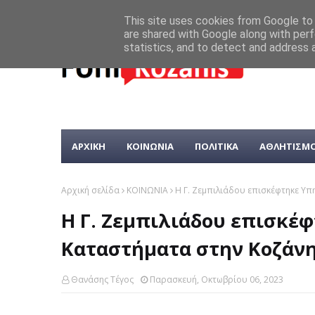
This site uses cookies from Google to d
are shared with Google along with perf
statistics, and to detect and address 
ΑΡΧΙΚΗ
ΚΟΙΝΩΝΙΑ
ΠΟΛΙΤΙΚΑ
ΑΘΛΗΤΙΣΜ
Αρχική σελίδα
ΚΟΙΝΩΝΙΑ
Η Γ. Ζεμπιλιάδου επισκέφτηκε Υπ
Η Γ. Ζεμπιλιάδου επισκέφ
Καταστήματα στην Κοζάνη
Θανάσης Τέγος
Παρασκευή, Οκτωβρίου 06, 2023