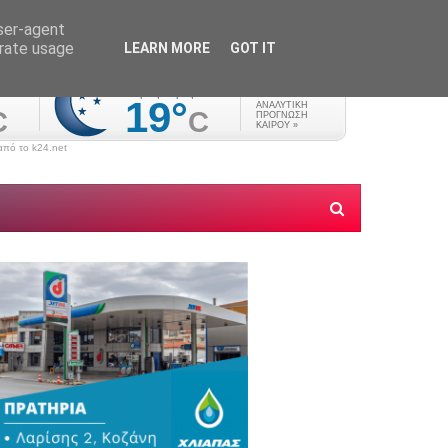
user-agent
erate usage
LEARN MORE
GOT IT
πό το k24.net