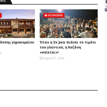
ΕΙΣ
ΚΟΙΝΩΝΙΑ
δοσης γηροκομείου
Όταν η Σκ΄ ρκα πιάνει το τιμόνι
του γλεντιού, η Κοζάνη
«σείεται»!
6
August 07, 2026