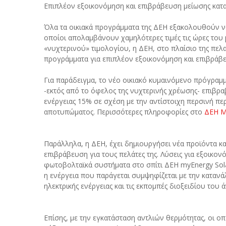
Επιπλέον εξοικονόμηση και επιβράβευση μείωσης κα
Όλα τα οικιακά προγράμματα της ΔΕΗ εξακολουθούν ν
οποίοι απολαμβάνουν χαμηλότερες τιμές τις ώρες του
«νυχτερινού» τιμολογίου, η ΔΕΗ, στο πλαίσιο της πελ
προγράμματα για επιπλέον εξοικονόμηση και επιβράβ
Για παράδειγμα, το νέο οικιακό κυμαινόμενο πρόγραμ
-εκτός από το όφελος της νυχτερινής χρέωσης- επιβρα
ενέργειας 15% σε σχέση με την αντίστοιχη περσινή πε
αποτυπώματος. Περισσότερες πληροφορίες στο
ΔΕΗ M
Παράλληλα, η ΔΕΗ, έχει δημιουργήσει νέα προϊόντα κ
επιβράβευση για τους πελάτες της. Λύσεις για εξοικο
φωτοβολταϊκά συστήματα στο σπίτι ΔΕΗ myEnergy Sol
η ενέργεια που παράγεται συμψηφίζεται με την κατανά
ηλεκτρικής ενέργειας και τις εκπομπές διοξειδίου του 
Επίσης, με την εγκατάσταση αντλιών θερμότητας, οι ο