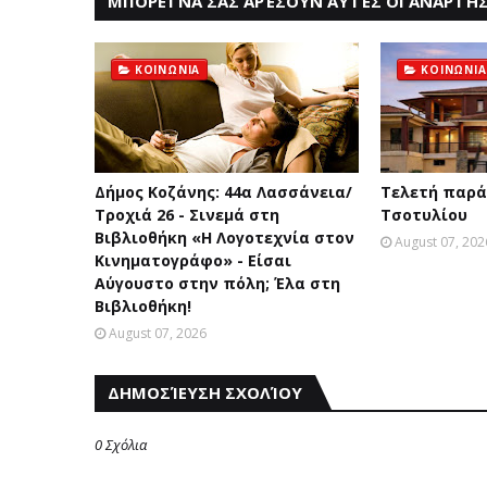
ΜΠΟΡΕΊ ΝΑ ΣΑΣ ΑΡΈΣΟΥΝ ΑΥΤΈΣ ΟΙ ΑΝΑΡΤΉΣ
ΚΟΙΝΩΝΙΑ
ΚΟΙΝΩΝΙΑ
Δήμος Κοζάνης: 44α Λασσάνεια/
Τελετή παρά
Τροχιά 26 - Σινεμά στη
Τσοτυλίου
Βιβλιοθήκη «Η Λογοτεχνία στον
August 07, 202
Κινηματογράφο» - Είσαι
Αύγουστο στην πόλη; Έλα στη
Βιβλιοθήκη!
August 07, 2026
ΔΗΜΟΣΊΕΥΣΗ ΣΧΟΛΊΟΥ
0 Σχόλια