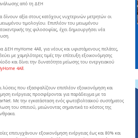
τανάλωσης από τη ΔΕΗ
α δίνουν αξία στους κατόχους νυχτερινών μετρητών οι
 μειωμένου τιμολογίου. Επιπλέον του μειωμένου
ατοκεντρικής της φιλοσοφίας, έχει δημιουργήσει νέα
ευση.
μα ΔΕΗ myΗome 4Αll, για νέους και υφιστάμενους πελάτες,
βεύει με χαμηλότερες τιμές την επίτευξη εξοικονόμησης
ρίοδο και δίνει την δυνατότητα μείωσης του ενεργειακού
yHome 4All
.
αι λύσεις που εξασφαλίζουν επιπλέον εξοικονόμηση και
νόμηση ενέργειας προσφέρονται για παράδειγμα με τα
arNet. Με την εγκατάσταση ενός φωτοβολταϊκού συστήματος
λωση του σπιτιού, μειώνοντας σημαντικά το κόστος της
άνθρακα.
ποίες επιτυγχάνουν εξοικονόμηση ενέργειας έως και 80% και