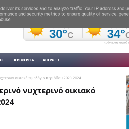
eliver its services and to analyze traffic. Your IP address and 
ormance and security metrics to ensure quality of service, gen
abuse.
πρόγνωση καιρού α
ΟΣ
ΠΕΡΙΦΕΡΕΙΑ
ΑΠΟΨΕΙΣ
υχτερινό οικιακό τιμολόγιο περιόδου 2023-2024
ερινό νυχτερινό οικιακό
2024