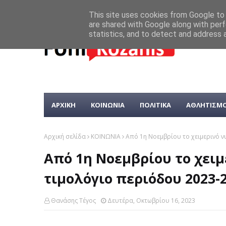
This site uses cookies from Google to d
are shared with Google along with perf
statistics, and to detect and address 
ΑΡΧΙΚΗ
ΚΟΙΝΩΝΙΑ
ΠΟΛΙΤΙΚΑ
ΑΘΛΗΤΙΣΜ
Αρχική σελίδα
ΚΟΙΝΩΝΙΑ
Από 1η Νοεμβρίου το χειμερινό ν
Από 1η Νοεμβρίου το χειμ
τιμολόγιο περιόδου 2023-
Θανάσης Τέγος
Δευτέρα, Οκτωβρίου 16, 2023