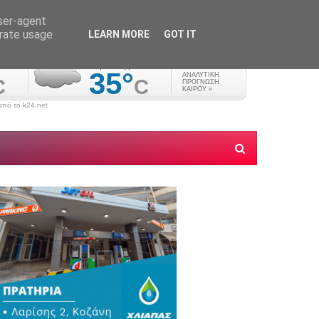
user-agent
erate usage
LEARN MORE
GOT IT
πό το k24.net