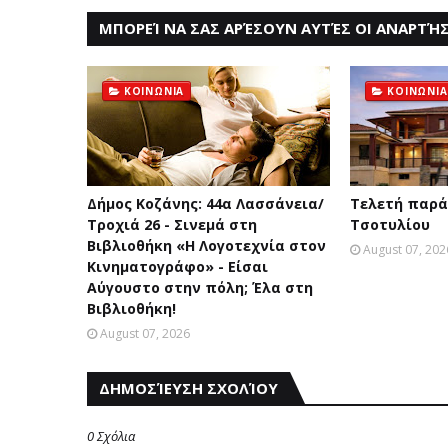
ΜΠΟΡΕΊ ΝΑ ΣΑΣ ΑΡΈΣΟΥΝ ΑΥΤΈΣ ΟΙ ΑΝΑΡΤΉΣ
ΚΟΙΝΩΝΙΑ
ΚΟΙΝΩΝΙΑ
Δήμος Κοζάνης: 44α Λασσάνεια/
Τελετή παρά
Τροχιά 26 - Σινεμά στη
Τσοτυλίου
Βιβλιοθήκη «Η Λογοτεχνία στον
August 07, 202
Κινηματογράφο» - Είσαι
Αύγουστο στην πόλη; Έλα στη
Βιβλιοθήκη!
August 07, 2026
ΔΗΜΟΣΊΕΥΣΗ ΣΧΟΛΊΟΥ
0 Σχόλια