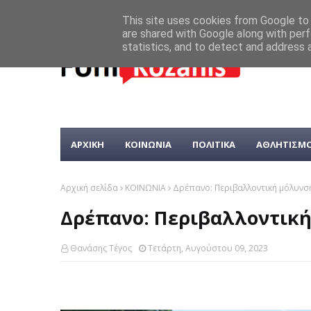
This site uses cookies from Google to d
are shared with Google along with perf
statistics, and to detect and address 
ΑΡΧΙΚΗ
ΚΟΙΝΩΝΙΑ
ΠΟΛΙΤΙΚΑ
ΑΘΛΗΤΙΣΜ
Αρχική σελίδα
ΚΟΙΝΩΝΙΑ
Δρέπανο: Περιβαλλοντική μόλυνσ
Δρέπανο: Περιβαλλοντικ
Θανάσης Τέγος
Τετάρτη, Αυγούστου 09, 2023