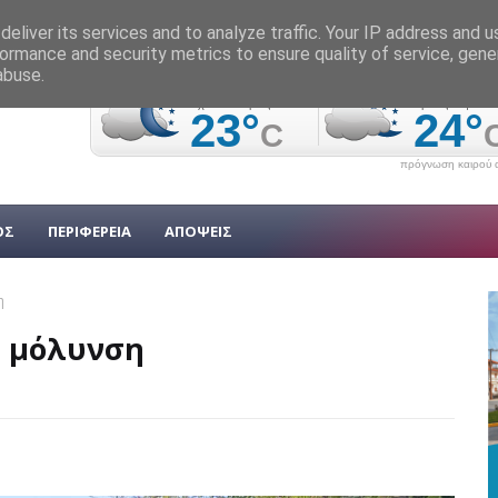
eliver its services and to analyze traffic. Your IP address and 
ormance and security metrics to ensure quality of service, gen
abuse.
πρόγνωση καιρού α
ΟΣ
ΠΕΡΙΦΕΡΕΙΑ
ΑΠΟΨΕΙΣ
η
ή μόλυνση