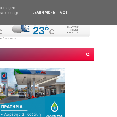
user-agent
erate usage
LEARN MORE
GOT IT
πό το k24.net