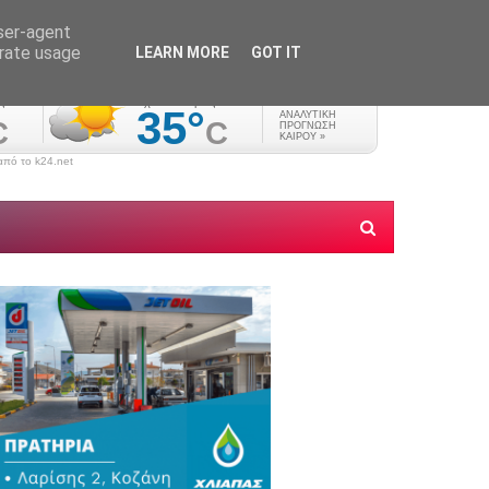
user-agent
erate usage
LEARN MORE
GOT IT
πό το k24.net