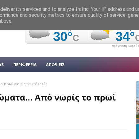
eliver its services and to analyze traffic. Your IP address and 
ormance and security metrics to ensure quality of service, gen
abuse.
πρόγνωση καιρού α
ΟΣ
ΠΕΡΙΦΕΡΕΙΑ
ΑΠΟΨΕΙΣ
ο πρωί για τις ταυτότητές
ματα... Από νωρίς το πρωί