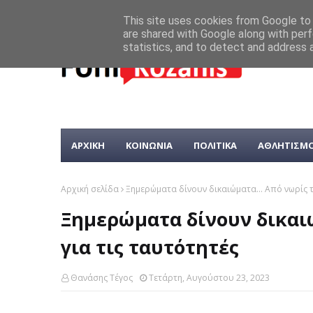
This site uses cookies from Google to d
are shared with Google along with perf
statistics, and to detect and address 
ΑΡΧΙΚΗ
ΚΟΙΝΩΝΙΑ
ΠΟΛΙΤΙΚΑ
ΑΘΛΗΤΙΣΜ
Αρχική σελίδα
Ξημερώματα δίνουν δικαιώματα... Από νωρίς τ
Ξημερώματα δίνουν δικαιώ
για τις ταυτότητές
Θανάσης Τέγος
Τετάρτη, Αυγούστου 23, 2023