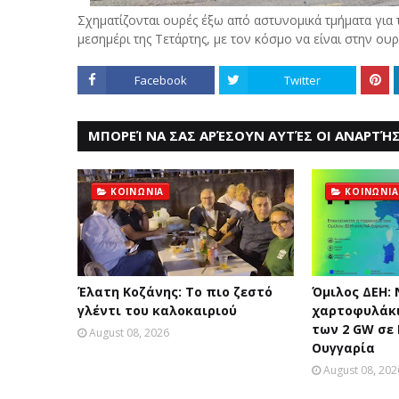
Σχηματίζονται ουρές έξω
από αστυνομικά τμήματα για τ
μεσημέρι της Τετάρτης, με τον κόσμο να είναι στην ο
Facebook
Twitter
ΜΠΟΡΕΊ ΝΑ ΣΑΣ ΑΡΈΣΟΥΝ ΑΥΤΈΣ ΟΙ ΑΝΑΡΤΉΣ
ΚΟΙΝΩΝΙΑ
ΚΟΙΝΩΝΙΑ
Έλατη Κοζάνης: Το πιο ζεστό
Όμιλος ΔΕΗ:
γλέντι του καλοκαιριού
χαρτοφυλάκι
των 2 GW σε
August 08, 2026
Ουγγαρία
August 08, 202