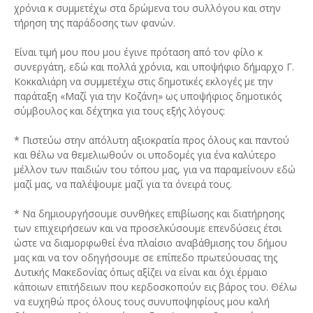
χρόνια κ συμμετέχω στα δρώμενα του συλλόγου και στην
τήρηση της παράδοσης των φανών.
Είναι τιμή μου που μου έγινε πρόταση από τον φίλο κ
συνεργάτη, εδώ και πολλά χρόνια, και υποψήφιο δήμαρχο Γ.
Κοκκαλιάρη να συμμετέχω στις δημοτικές εκλογές με την
παράταξη «Μαζί για την Κοζάνη» ως υποψήφιος δημοτικός
σύμβουλος και δέχτηκα για τους εξής λόγους:
* Πιστεύω στην απόλυτη αξιοκρατία προς όλους και παντού
και θέλω να θεμελιωθούν οι υποδομές για ένα καλύτερο
μέλλον των παιδιών του τόπου μας, για να παραμείνουν εδώ
μαζί μας, να παλέψουμε μαζί για τα όνειρά τους.
* Να δημιουργήσουμε συνθήκες επιβίωσης και διατήρησης
των επιχειρήσεων και να προσελκύσουμε επενδύσεις έτσι
ώστε να διαμορφωθεί ένα πλαίσιο αναβάθμισης του δήμου
μας και να τον οδηγήσουμε σε επίπεδο πρωτεύουσας της
Δυτικής Μακεδονίας όπως αξίζει να είναι και όχι έρμαιο
κάποιων επιτήδειων που κερδοσκοπούν εις βάρος του. Θέλω
να ευχηθώ προς όλους τους συνυποψηφίους μου καλή