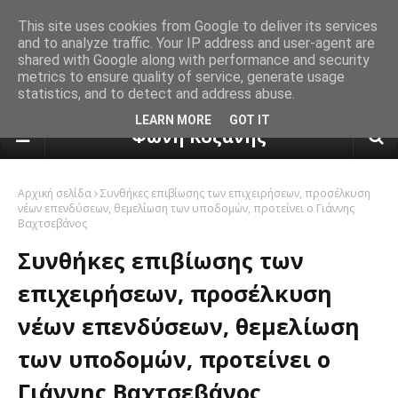
This site uses cookies from Google to deliver its services
and to analyze traffic. Your IP address and user-agent are
shared with Google along with performance and security
metrics to ensure quality of service, generate usage
statistics, and to detect and address abuse.
πρόγνωση καιρού από το k24.n
LEARN MORE
GOT IT
Φωνή Κοζάνης
Αρχική σελίδα
Συνθήκες επιβίωσης των επιχειρήσεων, προσέλκυση
νέων επενδύσεων, θεμελίωση των υποδομών, προτείνει ο Γιάννης
Βαχτσεβάνος
Συνθήκες επιβίωσης των
επιχειρήσεων, προσέλκυση
νέων επενδύσεων, θεμελίωση
των υποδομών, προτείνει ο
Γιάννης Βαχτσεβάνος