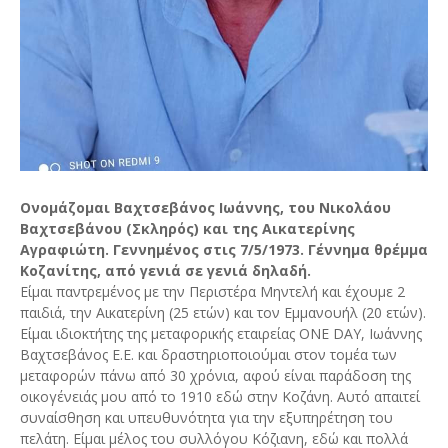
Ονομάζομαι Βαχτσεβάνος Ιωάννης, του Νικολάου
Βαχτσεβάνου (Σκληρός) και της Αικατερίνης
Αγραφιώτη. Γεννημένος στις 7/5/1973. Γέννημα θρέμμα
Κοζανίτης, από γενιά σε γενιά δηλαδή.
Είμαι παντρεμένος με την Περιστέρα Μηντελή και έχουμε 2
παιδιά, την Αικατερίνη (25 ετών) και τον Εμμανουήλ (20 ετών).
Είμαι ιδιοκτήτης της μεταφορικής εταιρείας ONE DAY, Ιωάννης
Βαχτσεβάνος Ε.Ε. και δραστηριοποιούμαι στον τομέα των
μεταφορών πάνω από 30 χρόνια, αφού είναι παράδοση της
οικογένειάς μου από το 1910 εδώ στην Κοζάνη. Αυτό απαιτεί
συναίσθηση και υπευθυνότητα για την εξυπηρέτηση του
πελάτη. Είμαι μέλος του συλλόγου Κόζιανη, εδώ και πολλά