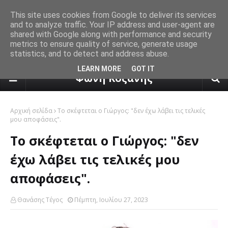
This site uses cookies from Google to deliver its services
and to analyze traffic. Your IP address and user-agent are
shared with Google along with performance and security
metrics to ensure quality of service, generate usage
statistics, and to detect and address abuse.
πρόγνωση καιρού από το k24.n
LEARN MORE
GOT IT
Φωνή Κοζάνης
Αρχική σελίδα
Το σκέφτεται ο Γιώργος: "δεν έχω λάβει τις τελικές
μου αποφάσεις".
Το σκέφτεται ο Γιώργος: "δεν
έχω λάβει τις τελικές μου
αποφάσεις".
Θανάσης Τέγος
Πέμπτη, Ιουλίου 27, 2023