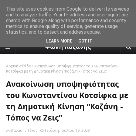
This site uses cookies from Google to deliver its services
and to analyze traffic. Your IP address and user-agent are
shared with Google along with performance and security
metrics to ensure quality of service, generate usage
statistics, and to detect and address abuse.
πρόγνωση καιρού από το k24.n
LEARN MORE
GOT IT
Φωνή Κοζάνης
Αρχική σελίδα
Ανακοίνωση υποψηφιότητας του Κωνσταντίνου
Κοτσίφκα με τη Δημοτική Κίνηση “Κοζάνη - Τόπος να Ζεις”
Ανακοίνωση υποψηφιότητας
του Κωνσταντίνου Κοτσίφκα με
τη Δημοτική Κίνηση “Κοζάνη -
Τόπος να Ζεις”
Θανάσης Τέγος
Τετάρτη, Ιουλίου 19, 2023