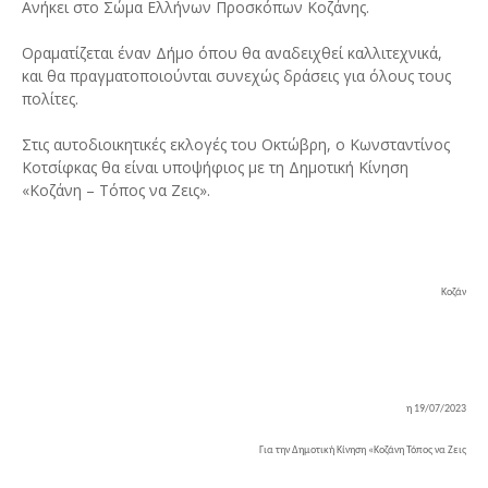
Ανήκει στο Σώμα Ελλήνων Προσκόπων Κοζάνης.
Οραματίζεται έναν Δήμο όπου θα αναδειχθεί καλλιτεχνικά,
και θα πραγματοποιούνται συνεχώς δράσεις για όλους τους
πολίτες.
Στις αυτοδιοικητικές εκλογές του Οκτώβρη, ο Κωνσταντίνος
Κοτσίφκας θα είναι υποψήφιος με τη Δημοτική Κίνηση
«Κοζάνη – Τόπος να Ζεις».
Κοζάν
η 19/07/2023
Για την Δημοτική Κίνηση «Κοζάνη Τόπος να Ζεις