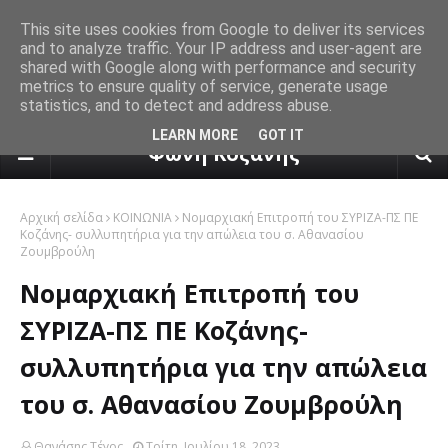
This site uses cookies from Google to deliver its services
and to analyze traffic. Your IP address and user-agent are
shared with Google along with performance and security
metrics to ensure quality of service, generate usage
statistics, and to detect and address abuse.
πρόγνωση καιρού από το k24.n
LEARN MORE
GOT IT
Φωνή Κοζάνης
Αρχική σελίδα
ΚΟΙΝΩΝΙΑ
Νομαρχιακή Επιτροπή του ΣΥΡΙΖΑ-ΠΣ ΠΕ
Κοζάνης- συλλυπητήρια για την απώλεια του σ. Αθανασίου
Ζουμβρούλη
Νομαρχιακή Επιτροπή του
ΣΥΡΙΖΑ-ΠΣ ΠΕ Κοζάνης-
συλλυπητήρια για την απώλεια
του σ. Αθανασίου Ζουμβρούλη
Θανάσης Τέγος
Τρίτη, Ιουλίου 18, 2023