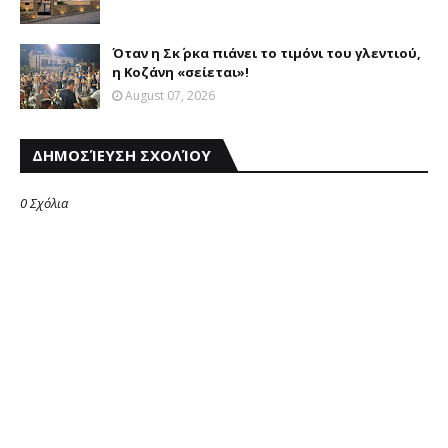
Όταν η Σκ΄ ρκα πιάνει το τιμόνι του γλεντιού,
η Κοζάνη «σείεται»!
August 07, 2026
ΔΗΜΟΣΊΕΥΣΗ ΣΧΟΛΊΟΥ
0 Σχόλια