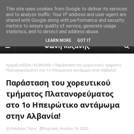
This site uses cookies from Google to deliver its services
and to analyze traffic. Your IP address and user-agent are
shared with Google along with performance and security
metrics to ensure quality of service, generate usage
statistics, and to detect and address abuse.
πρόγνωση καιρού από το k24.n
LEARN MORE
GOT IT
Φωνή Κοζάνης
Αρχική σελίδα
ΚΟΙΝΩΝΙΑ
Παράσταση του χορευτικού τμήματος
Πλατανορεύματος στο 1ο Ηπειρώτικο αντάμωμα στην Αλβανία!
Παράσταση του χορευτικού
τμήματος Πλατανορεύματος
στο 1ο Ηπειρώτικο αντάμωμα
στην Αλβανία!
Θανάσης Τέγος
Κυριακή, Ιουλίου 16, 2023