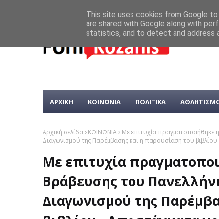
This site uses cookies from Google to d
are shared with Google along with perf
statistics, and to detect and address 
ΑΡΧΙΚΗ
ΚΟΙΝΩΝΙΑ
ΠΟΛΙΤΙΚΑ
ΑΘΛΗΤΙΣΜ
Αρχική σελίδα
ΚΟΙΝΩΝΙΑ
Με επιτυχία πραγματοποιήθηκε η
Διαγωνισμού της Παρέμβασης και η παρουσίαση του βιβλίο
Με επιτυχία πραγματοπο
Βράβευσης του Πανελλήνι
Διαγωνισμού της Παρέμβα