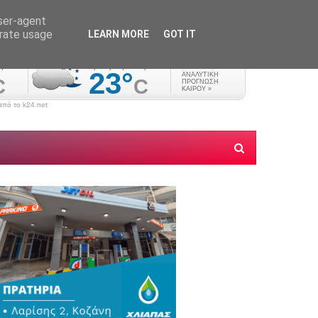
user-agent
erate usage
LEARN MORE
GOT IT
πό το k24.net