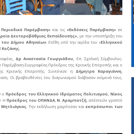
 Περιοδικό Παρέμβαση»
και τις
«Εκδόσεις Παρέμβαση»
σε
ιρεία Δευτεροβάθμιας Εκπαίδευσης»,
με την υποστήριξη του
ς του Δήμου Αθηναίων
. Ετέθη υπό την αιγίδα του «
Ελληνικού
 Κοζάνης.
γραφέας,
Δρ Αναστασία Γεωργιάδου,
Επ. Σχολική Σύμβουλος-
ού Παρέμβαση-Συγγραφέας-Πρόεδρος της Κριτικής Επιτροπής και ο
ης Κριτικής Επιτροπής. Συντόνισε η
Δήμητρα Καραγιάννη
,
ση. Οι βραβευθέντες του διαγωνισμού διάβασαν κείμενά τους.
ν ο
Πρόεδρος του Ελληνικού Ιδρύματος Πολιτισμού, Νίκος
ν. Η
Πρόεδρος του ΟΠΑΝΔΑ
,
Ν. Αραμπατζή
, απέστειλε γραπτό
. Μητλιάγκας
. Την εκδήλωση χαιρέτισαν και
εκπρόσωποι των