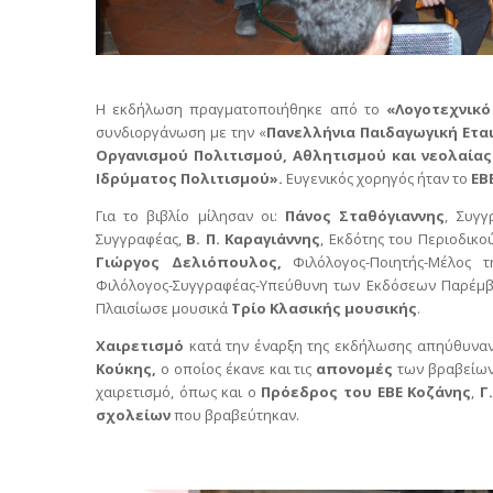
Η εκδήλωση πραγματοποιήθηκε από το
«Λογοτεχνικό
συνδιοργάνωση με την «
Πανελλήνια Παιδαγωγική Ετα
Οργανισμού Πολιτισμού, Αθλητισμού και νεολαία
Ιδρύματος Πολιτισμού».
Ευγενικός χορηγός ήταν το
ΕΒΕ
Για το βιβλίο μίλησαν οι:
Πάνος Σταθόγιαννης
, Συγ
Συγγραφέας,
Β. Π. Καραγιάννης
, Εκδότης του Περιοδικ
Γιώργος Δελιόπουλος,
Φιλόλογος-Ποιητής-Μέλος τ
Φιλόλογος-Συγγραφέας-Υπεύθυνη των Εκδόσεων Παρέμβα
Πλαισίωσε μουσικά
Τρίο Κλασικής μουσικής
.
Χαιρετισμό
κατά την έναρξη της εκδήλωσης απηύθυνα
Κούκης,
ο οποίος έκανε και τις
απονομές
των βραβείω
χαιρετισμό, όπως και ο
Πρόεδρος του ΕΒΕ Κοζάνης
,
Γ
σχολείων
που βραβεύτηκαν.