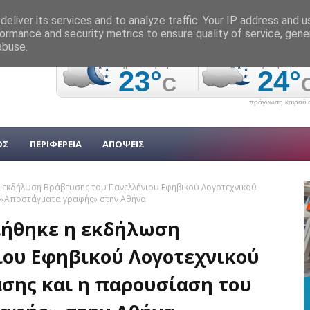
eliver its services and to analyze traffic. Your IP address and 
ormance and security metrics to ensure quality of service, gen
abuse.
πρόγνωση καιρού α
ΟΣ
ΠΕΡΙΦΕΡΕΙΑ
ΑΠΟΨΕΙΣ
 εκδήλωση Βράβευσης του Πανελλήνιου Εφηβικού Λογοτεχνικού
υ «Αποστάγματα γραφής» στην Αθήνα
ιήθηκε η εκδήλωση
ου Εφηβικού Λογοτεχνικού
σης και η παρουσίαση του