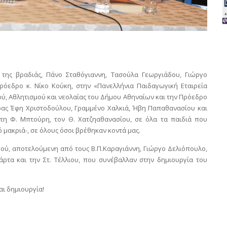
της βραδιάς, Πάνο Σταθόγιαννη, Τασούλα Γεωργιάδου, Γιώργο
ρόεδρο κ. Νίκο Κούκη, στην «Πανελλήνια Παιδαγωγική Εταιρεία
ύ, Αθλητισμού και νεολαίας του Δήμου Αθηναίων και την Πρόεδρο
ρας Έφη Χριστοδούλου, Γραμμένο Χαλκιά, Ήβη Παπαθανασίου και
τη Φ. Μπτούρη, τον Θ. Χατζηαθανασίου, σε όλα τα παιδιά που
μακριά-, σε όλους όσοι βρέθηκαν κοντά μας.
μού, αποτελούμενη από τους Β.Π.Καραγιάννη, Γιώργο Δελιόπουλο,
ρτα και την Στ. Τέλλιου, που συνέβαλλαν στην δημιουργία του
αι δημιουργία!