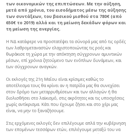
των οικονομικών της επιπτώσεων. Με την αύξηση,
μετά από χρόνια, του εισοδήματος μέσω της αύξησης
των συντάξεων, του βασικού μισθού στα 780€ (από
650€ το 2019) αλλά και τη μείωση δεκάδων φόρων και
τη μείωση της ανεργίας.
Η ΝΔ κατάφερε να προστατέψει τα σύνορά μας από τις ορδές
των λαθρομεταναστών ελαχιστοποιώντας τις ροές και
θωράκισε τη χώρα με την απόκτηση σύγχρονων αμυντικών
μέσων, επί χρόνια ζητούμενο των ενόπλων δυνάμεων, και
των σύγχρονων αναγκών.
Οι εκλογές της 21η Μαΐου είναι κρίσιμες καθώς το
αποτέλεσμα τους θα κρίνει αν η πατρίδα μας θα συνεχίσει
στον δρόμο των μεταρρυθμίσεων και των αλλαγών ή θα
διολισθήσει στο λαϊκισμό, στις ακρότητες και τις υποσχέσεις
χωρίς αντίκρισμα. Κάτι που έχουμε ζήσει και στο χέρι μας
είναι, να μην το ξαναζήσουμε.
Στις ερχόμενες εκλογές δεν επιλέγουμε απλά την κυβέρνηση
των επομένων τεσσάρων ετών, επιλέγουμε μεταξύ του να