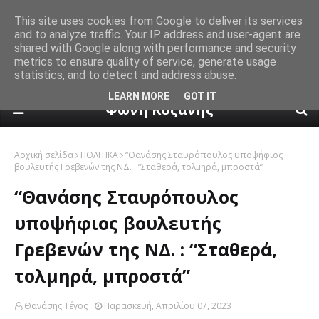
This site uses cookies from Google to deliver its services
and to analyze traffic. Your IP address and user-agent are
shared with Google along with performance and security
metrics to ensure quality of service, generate usage
statistics, and to detect and address abuse.
πρόγνωση καιρού από το k24.n
LEARN MORE
GOT IT
Φωνή Κοζάνης
Αρχική σελίδα
ΠΟΛΙΤΙΚΑ
“Θανάσης Σταυρόπουλος υποψήφιος
βουλευτής Γρεβενών της ΝΔ. : “Σταθερά, τολμηρά, μπροστά”
“Θανάσης Σταυρόπουλος
υποψήφιος βουλευτής
Γρεβενών της ΝΔ. : “Σταθερά,
τολμηρά, μπροστά”
Θανάσης Τέγος
Παρασκευή, Απριλίου 07, 2023