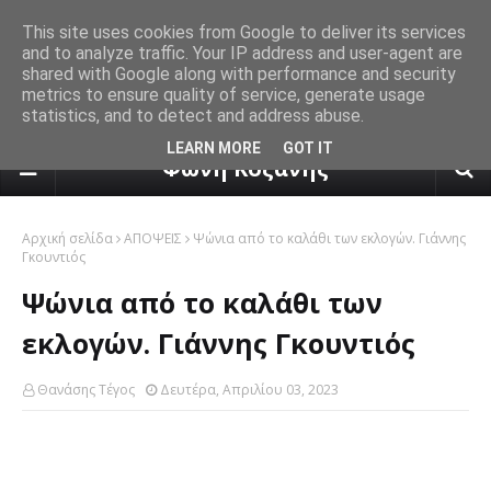
This site uses cookies from Google to deliver its services
and to analyze traffic. Your IP address and user-agent are
shared with Google along with performance and security
metrics to ensure quality of service, generate usage
statistics, and to detect and address abuse.
πρόγνωση καιρού από το k24.n
LEARN MORE
GOT IT
Φωνή Κοζάνης
Αρχική σελίδα
ΑΠΟΨΕΙΣ
Ψώνια από το καλάθι των εκλογών. Γιάννης
Γκουντιός
Ψώνια από το καλάθι των
εκλογών. Γιάννης Γκουντιός
Θανάσης Τέγος
Δευτέρα, Απριλίου 03, 2023