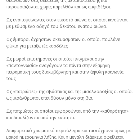
σκανδάλων στις δεκαετίες της μεταπολίτευσης και
παρουσιάζονται χωρίς παρελθόν και ως αμφιδέξιοι.
Ως εναπομείναντες στον εικοστό αιώνα οι οποίοι κινούνται
με μεθυσμένο οδηγό του δεκάτου ενάτου αιώνα.
Ως έμποροι άχρηστων σκευασμάτων οι οποίοι πουλάνε
φύκια για μεταξωτές κορδέλες.
Ως μωροί επιστήμονες οι οποίοι πνιγμένοι στην
«παντογνωσία» αναγάγουν τα πάντα στην εξάμηνη
πειραματική τους διακυβέρνηση και στην άφυλη κοινωνία
τους.
Ως «πατριώτες» της σβάστικας και της μισαλλοδοξίας οι οποίοι
ως μισάνθρωποι επενδύουν μόνο στη βία.
Ως πατριώτες οι οποίοι εμφορούνται από την «καθαρότητα»
και διαολίζονται από την ενότητα.
Διαφορετικό χρωματικό περιτύλιγμα και ταυτόχρονα όμως με
μακρά ημερομηνία λήξης. Και η μεγάλη διάρκεια οφείλεται