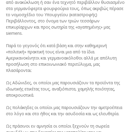
από ανακύκλωση ή σαν ένα τεχνητό περιβάλλον θυσιασμένο
στα γερμανόφερτα φουρφούρια τους, όπως ακριβώς πέρασε
το νομοσχέδιο του Υπουργείου (καταστροφής)
Περιβάλλοντος, στο όνομα των τριών τεσσάρων
επικυρίαρχων και προς σωτηρία της «αγαπημένης» μας
siemens.
Παρά το γεγονός ότι κατά βάση και στην καθημερινή
«πολιτική» πρακτική τους είναι μια από τα ίδια.
Αμερικανοκίνητοι και γερμανοακόλοθοι αλλά με απόλυτη
προσήλωση στο επικοινωνιακό περιτύλιγμα, μας
πλασάρονται:
Ως Αδώνιδες, οι οποίοι μας παρουσιάζουν τα προϊόντα της
ιδιωτικής ετικέτας τους, αναξιόπιστα, χαμηλής ποιότητας,
αποκρουστικά.
Ως πολάκηδες οι οποίοι μας παρουσιάζουν την αμετροέπεια
στο λόγο και στο ήθος και την ασυδοσία και ως ελευθερία.
Ως πράσινοι εν αμνησία οι οποίοι ξεχνούν τη σωρεία