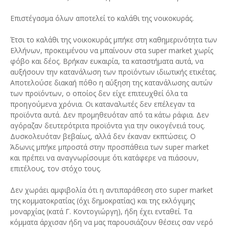
Επιστέγασμα όλων αποτελεί το καλάθι της νοικοκυράς.
Έτσι το καλάθι της νοικοκυράς μπήκε στη καθημερινότητα των
Ελλήνων, προκειμένου να μπαίνουν στα super market χωρίς
φόβο και δέος. Βρήκαν ευκαιρία, τα καταστήματα αυτά, να
αυξήσουν την κατανάλωση των προϊόντων ιδιωτικής ετικέτας.
Αποτελούσε διακαή πόθο η αύξηση της κατανάλωσης αυτών
των προϊόντων, ο οποίος δεν είχε επιτευχθεί όλα τα
προηγούμενα χρόνια. Οι καταναλωτές δεν επέλεγαν τα
προϊόντα αυτά. Δεν προμηθευόταν από τα κάτω ράφια. Δεν
αγόραζαν δευτερότριτα προϊόντα για την οικογένειά τους.
Δυσκολευόταν βεβαίως, αλλά δεν έκαναν εκπτώσεις. Ο
Άδωνις μπήκε μπροστά στην προσπάθεια των super market
και πρέπει να αναγνωρίσουμε ότι κατάφερε να πιάσουν,
επιτέλους, τον στόχο τους.
Δεν χωράει αμφιβολία ότι η αντιπαράθεση στο super market
της κομματοκρατίας (όχι δημοκρατίας) και της εκλόγιμης
μοναρχίας (κατά Γ. Κοντογιώργη), ήδη έχει ενταθεί. Τα
κόμματα άρχισαν ήδη να μας παρουσιάζουν θέσεις σαν νερό