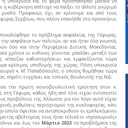
 η υποκρισία και το ψέμα προσπάθησαν μάταια να
 η κυβέρνηση απέτυχε να παίξει το άλλοτε γνώριμό
ς μυαλό; Προφανώς όχι, αν κρίνουμε και από τους
έφυρας Σερβίων, που πλέον επανήλθε στο προσκήνιο,
 αποκαλύφθηκε το πρόβλημα ασφαλείας της Γέφυρας,
 την ασφάλεια των πολιτών, αν και ήταν όλα γνωστά,
ών όσο και στην Περιφέρεια Δυτικής Μακεδονίας.
αία χρόνια οι ευθύνες γίνονται μπαλάκι μεταξύ των
 «έπαιζαν καθυστερήσεις» και εμφανίζονται τώρα
κόμα κρίσιμης υποδομής της χώρας; Πόση υποκρισία
πουργό κ. Μ. Παπαδόπουλο, ο οποίος θυμήθηκε τώρα
ε, παρότι τυγχάνει και τοπικός Βουλευτής της ΝΔ;
εσα την πρώτη κοινοβουλευτική ερώτηση στον κ.
 στη Γέφυρα, καθώς ήδη από τότε είχαν εντοπιστεί
υς προβόλους της. Άλλωστε για τον λόγο αυτό είχαν
ινές ρυθμίσεις περιορισμού της κυκλοφορίας, κάτι
ην οποία όφειλαν να ανταποκριθούν οι εμπλεκόμενοι
μα της αβελτηρίας τους ήταν τελικά οι «προσωρινές»
χρόνια και έως τον
Μάρτιο 2023
τα προβλήματα της