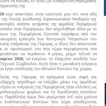
στε να κλείσει, εν τέλει, με εισαγγελική παρέμβαση,
άρρευσής της.
20
είχε απαντήσει στην ερώτησή μου ότι «
στα τέλη
 της Γενικής Διεύθυνσης Συγκοινωνιακών Υποδομών της
υτοψία, κατόπιν αιτήματος της αρμόδιας Περιφέρειας
οσταλεί στην Περιφέρεια»,
δεν ασχολήθηκε άλλο με το
ργων της Περιφέρειας ζητούσε εγγράφως από τον
ικευμένη εμπειρία των Κεντρικών Υπηρεσιών του
ικής επάρκειας της Γέφυρας, ο ίδιος δεν απαντούσε
αι οι υφυπουργοί του που τώρα περιφέρονται στα
ρειάστηκε να περάσουν 4 μήνες, μέχρι τελικά να
υαρίου 2020,
να εγκρίνει το ελάχιστο κονδύλι των
«Τεχνικό Σύμβουλο». Αυτή ήταν η μοναδική ενέργεια
ιμο έργο υποδομής του εθνικού δικτύου της χώρας.
λείας της Γέφυρας τα πράγματα είναι σαφή και
ε εξαρχής απρόθυμο να επέμβει μέσω της αρμόδιας
έρου οι ενέργειες της Περιφέρειας ήταν ελλιπείς ως
εμπλεκομένων φορέων και τη διεκδίκηση επιπλέον
υ. Παράλληλα όμως δεν μερίμνησε επί τρία χρόνια
ών εναλλακτικών δικτύων που τώρα υποδέχονται