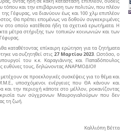
ρας, όντας ήδη σε κακή κατάσταση. Επιπλέον, ουδείς
υ τόπου και την επιβάρυνση των πολιτών, που πλέον
 της Γέφυρας, να διανύουν έως και 100 χλμ επιπλέον
κόστος. Θα πρέπει επομένως να δοθούν συγκεκριμένες
ν στο οποίο κατέθεσα ήδη τα σχετικά ερωτήματα. Η
ακτα μέτρα στήριξης των τοπικών κοινωνιών και των
 Γέφυρας.
θα καταθέτοντας επίκαιρη ερώτηση για τα ζητήματα
τηκε να συζητηθεί στις
27 Μαρτίου 2023
. Ωστόσο, ο
υπουργοί του κ.κ. Καραγιάννης και Παπαδόπουλος
τις ευθύνες τους, δηλώνοντας ΑΝΑΡΜΟΔΙΟΙ!
μετέχουν σε προεκλογικές συσκέψεις για το θέμα και
.Μ.Ε., υποσχόμενοι ενέργειες που ΘΑ κάνουν και
α και την περιοχή κάποτε στο μέλλον, ροκανίζοντας
ποκρισία των σύγχρονων Μαυρογιαλούρων που δεν
ας τη ζωή.
Καλλιόπη Βέττα