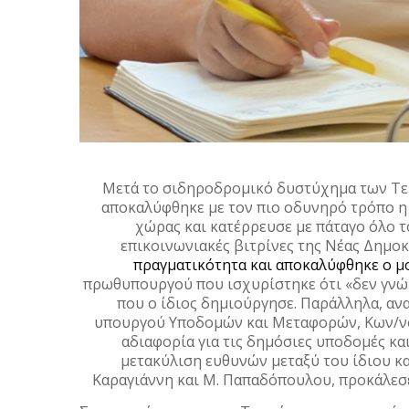
Μετά το σιδηροδρομικό δυστύχημα των Τε
αποκαλύφθηκε με τον πιο οδυνηρό τρόπο η
χώρας και κατέρρευσε με πάταγο όλο τ
επικοινωνιακές βιτρίνες της Νέας Δημο
πραγματικότητα και αποκαλύφθηκε ο μ
πρωθυπουργού που ισχυρίστηκε ότι «δεν γνώρι
που ο ίδιος δημιούργησε. Παράλληλα, αν
υπουργού Υποδομών και Μεταφορών, Κων/νου
αδιαφορία για τις δημόσιες υποδομές και
μετακύλιση ευθυνών μεταξύ του ίδιου κ
Καραγιάννη και Μ. Παπαδόπουλου, προκάλεσε