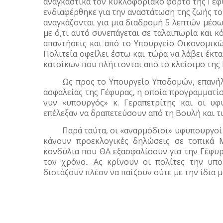
αναγκαστικά τον κυκλοφοριακό φόρτο της Γέφυ
ενδιαφέρθηκε για την αναστάτωση της ζωής το
αναγκάζονται για μια διαδρομή 5 λεπτών μέσω
με ό,τι αυτό συνεπάγεται σε ταλαιπωρία και 
απαντήσεις και από το Υπουργείο Οικονομικώ
Πολιτεία οφείλει έστω και τώρα να λάβει έκτ
κατοίκων που πλήττονται από το κλείσιμο της
Ως προς το Υπουργείο Υποδομών, επανήλ
ασφαλείας της Γέφυρας,
η οποία προγραμματίσ
νυν «υπουργός» κ. Γεραπετρίτης και οι υφ
επέλεξαν να δραπετεύσουν από τη Βουλή και 
Παρά ταύτα, οι «αναρμόδιοι» υφυπουργοί 
κάνουν προεκλογικές δηλώσεις σε τοπικά Μ
κονδύλια που ΘΑ εξασφαλίσουν για την Γέφυρ
τον χρόνο.. Ας κρίνουν οι πολίτες την υ
διστάζουν πλέον να παίζουν ούτε με την ίδια μ