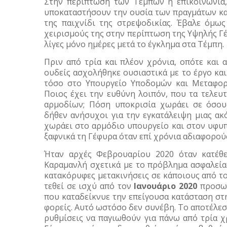
Στην περίπτωση των Τεμπών η επικοινωνία,
υποκαταστήσουν την ουσία των πραγμάτων και
της παιχνίδι της στρεψοδικίας. Έβαλε όμω
χειρισμούς της στην περίπτωση της Υψηλής Γ
λίγες μόνο ημέρες μετά το έγκλημα στα Τέμπη.
Πριν από τρία και πλέον χρόνια, οπότε και
ουδείς ασχολήθηκε ουσιαστικά με το έργο και
τόσο στο Υπουργείο Υποδομών και Μεταφορ
Ποιος έχει την ευθύνη λοιπόν, που τα τελευτ
αρμοδίων; Πόση υποκρισία χωράει σε όσους
δήθεν ανήσυχοι για την εγκατάλειψη μιας α
χωράει στο αρμόδιο υπουργείο και στον υφυ
ξαφνικά τη Γέφυρα όταν επί χρόνια αδιαφορούσ
Ήταν αρχές Φεβρουαρίου 2020 όταν κατέθ
Καραμανλή σχετικά με το πρόβλημα ασφαλείας
κατακόρυφες μετακινήσεις σε κάποιους από το
τεθεί σε ισχύ από τον
Ιανουάριο 2020
προσωρ
που καταδείκνυε την επείγουσα κατάσταση στ
φορείς. Αυτό ωστόσο δεν συνέβη. Το αποτέλεσ
ρυθμίσεις να παγιωθούν για πάνω από τρία 