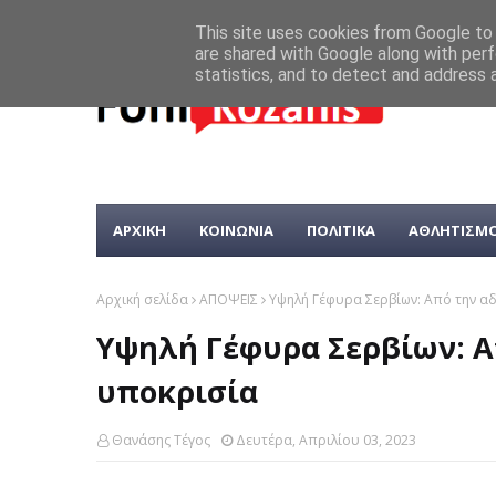
This site uses cookies from Google to d
are shared with Google along with perf
statistics, and to detect and address 
ΑΡΧΙΚΗ
ΚΟΙΝΩΝΙΑ
ΠΟΛΙΤΙΚΑ
ΑΘΛΗΤΙΣΜ
Αρχική σελίδα
ΑΠΟΨΕΙΣ
Υψηλή Γέφυρα Σερβίων: Από την α
Υψηλή Γέφυρα Σερβίων: Α
υποκρισία
Θανάσης Τέγος
Δευτέρα, Απριλίου 03, 2023