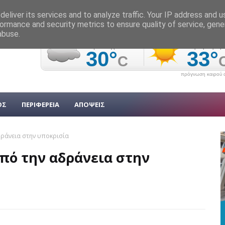
eliver its services and to analyze traffic. Your IP address and 
ormance and security metrics to ensure quality of service, gen
abuse.
πρόγνωση καιρού α
ΟΣ
ΠΕΡΙΦΕΡΕΙΑ
ΑΠΟΨΕΙΣ
δράνεια στην υποκρισία
πό την αδράνεια στην