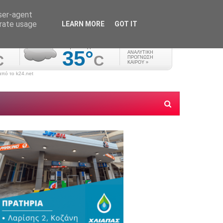
user-agent
erate usage
LEARN MORE
GOT IT
πό το k24.net