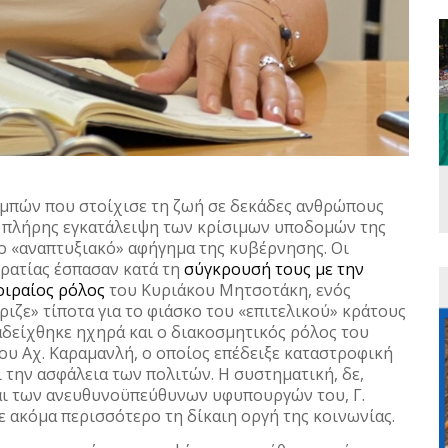
μπών που στοίχισε τη ζωή σε δεκάδες ανθρώπους
 πλήρης εγκατάλειψη των κρίσιμων υποδομών της
ο «αναπτυξιακό» αφήγημα της κυβέρνησης. Οι
κρατίας έσπασαν κατά τη
σύγκρουσή τους με την
οιραίος ρόλος
του Κυριάκου Μητσοτάκη, ενός
ζε» τίποτα για το φιάσκο του «επιτελικού» κράτους
αδείχθηκε ηχηρά και ο διακοσμητικός ρόλος του
 Αχ. Καραμανλή, ο οποίος επέδειξε καταστροφική
 την ασφάλεια των πολιτών. Η συστηματική, δε,
αι των ανευθυνοϋπεύθυνων υφυπουργών του, Γ.
 ακόμα περισσότερο τη δίκαιη οργή της κοινωνίας.