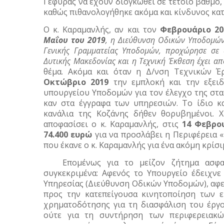
Γέφυρας να έχουν διογκωθεί σε τέτοιο βαθμό, ώ
καθώς πιθανολογήθηκε ακόμα και κίνδυνος κατ
Ο κ. Καραμανλής, αν και τον
Φεβρουάριο 20
Μαΐου του 2019
, η Διεύθυνση Οδικών Υποδομών
Γενικής Γραμματείας Υποδομών, προχώρησε σε α
Δυτικής Μακεδονίας και η Τεχνική Έκθεση έχει απ
θέμα.
Ακόμα και όταν η Δ/νση Τεχνικών Έ
Οκτώβριο 2019
την εμπλοκή και την εξειδ
υπουργείου Υποδομών για τον έλεγχο της στατ
καν στα έγγραφα των υπηρεσιών. Το ίδιο κ
κανάλια της Κοζάνης δήθεν θορυβημένοι. Χ
αποφασίσει ο κ. Καραμανλής, στις
14 Φεβρο
74.400 ευρώ
για να προσλάβει η Περιφέρεια 
που έκανε ο κ. Καραμανλής για ένα ακόμη κρίσ
Επομένως για το μείζον ζήτημα ασφα
συγκεκριμένα: Αφενός το Υπουργείο έδειχν
Υπηρεσίας (Διεύθυνση Οδικών Υποδομών), αφετ
προς την κατεπείγουσα κινητοποίηση των 
χρηματοδότησης για τη διασφάλιση του έργο
ούτε για τη συντήρηση των περιφερειακ