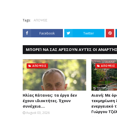
Tags:
ΑΠΟΨΕΙΣ
Facebook
Twitter
ΜΠΟΡΕΊ ΝΑ ΣΑΣ ΑΡΈΣΟΥΝ ΑΥΤΈΣ ΟΙ ΑΝΑΡΤΉΣ
ΑΠΟΨΕΙΣ
ΑΠΟΨΕΙΣ
Ηλίας Κάτανας: τα έργα δεν
Αιανή: Με όρ
έχουν ιδιοκτήτες. Έχουν
τεκμηρίωση δ
συνέχεια....
ενεργειακό τ
Γιώργου Τζέ
August 03, 2026