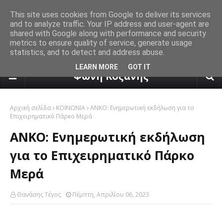
This site uses cookies from Google to deliver its services
and to analyze traffic. Your IP address and user-agent are
shared with Google along with performance and security
metrics to ensure quality of service, generate usage
statistics, and to detect and address abuse.
πρόγνωση καιρού από το k24.n
LEARN MORE
GOT IT
Φωνή Κοζάνης
Αρχική σελίδα
ΚΟΙΝΩΝΙΑ
ANKO: Ενημερωτική εκδήλωση για το
Επιχειρηματικό Πάρκο Μερά
ANKO: Ενημερωτική εκδήλωση
για το Επιχειρηματικό Πάρκο
Μερά
Θανάσης Τέγος
Πέμπτη, Απριλίου 06, 2023