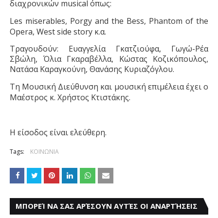
διαχρονικών
musical
όπως:
Les miserables, Porgy and the Bess, Phantom of the
Opera, West side story
κ
.
α
.
Τραγουδούν: Ευαγγελία Γκατζιούφα, Γωγώ-Ρέα
Σβώλη, Όλια Γκαραβέλλα, Κώστας Κοζικόπουλος,
Νατάσα Καραγκούνη, Θανάσης Κυριαζόγλου.
Τη Μουσική Διεύθυνση και μουσική επιμέλεια έχει ο
Μαέστρος κ. Χρήστος Κτιστάκης.
Η είσοδος είναι ελεύθερη.
Tags:
ΚΟΙΝΩΝΙΑ
ΜΠΟΡΕΊ ΝΑ ΣΑΣ ΑΡΈΣΟΥΝ ΑΥΤΈΣ ΟΙ ΑΝΑΡΤΉΣΕΙΣ