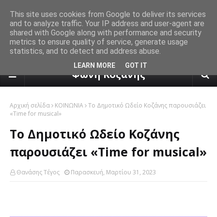
This site uses cookies from Google to deliver its services
and to analyze traffic. Your IP address and user-agent are
shared with Google along with performance and security
metrics to ensure quality of service, generate usage
statistics, and to detect and address abuse.
πρόγνωση καιρού από το k24.n
LEARN MORE
GOT IT
Φωνή Κοζάνης
Αρχική σελίδα
ΚΟΙΝΩΝΙΑ
Το Δημοτικό Ωδείο Κοζάνης παρουσιάζει
«Time for musical»
Το Δημοτικό Ωδείο Κοζάνης
παρουσιάζει «Time for musical»
Θανάσης Τέγος
Παρασκευή, Μαρτίου 31, 2023