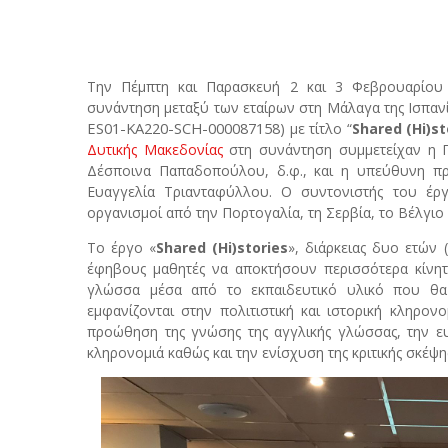
Την Πέμπτη και Παρασκευή 2 και 3 Φεβρουαρίου 2
συνάντηση μεταξύ των εταίρων στη Μάλαγα της Ισπαν
ES01-KA220-SCH-000087158
) με τίτλο “
Shared
(
Hi
)
st
Δυτικής Μακεδονίας
στη συνάντηση συμμετείχαν η Π
Δέσποινα Παπαδοπούλου, δ.φ., και η υπεύθυνη π
Ευαγγελία Τριανταφύλλου. Ο συντονιστής του έργο
οργανισμοί από την Πορτογαλία, τη Σερβία, το Βέλγιο 
Το έργο «
Shared
(
Hi
)
stories
», διάρκειας δυο ετών
έφηβους μαθητές να αποκτήσουν περισσότερα κίνητ
γλώσσα μέσα από το εκπαιδευτικό υλικό που θα 
εμφανίζονται στην πολιτιστική και ιστορική κληρο
προώθηση της γνώσης της αγγλικής γλώσσας, την ευ
κληρονομιά καθώς και την ενίσχυση της κριτικής σκέψη