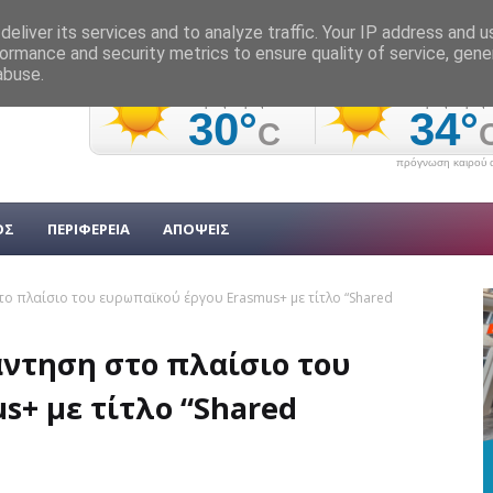
eliver its services and to analyze traffic. Your IP address and 
ormance and security metrics to ensure quality of service, gen
abuse.
πρόγνωση καιρού α
ΟΣ
ΠΕΡΙΦΕΡΕΙΑ
ΑΠΟΨΕΙΣ
το πλαίσιο του ευρωπαϊκού έργου Erasmus+ με τίτλο “Shared
άντηση στο πλαίσιο του
+ με τίτλο “Shared