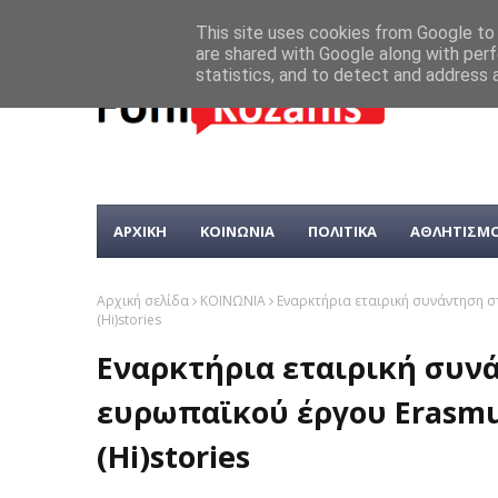
This site uses cookies from Google to d
are shared with Google along with perf
statistics, and to detect and address 
ΑΡΧΙΚΗ
ΚΟΙΝΩΝΙΑ
ΠΟΛΙΤΙΚΑ
ΑΘΛΗΤΙΣΜ
Αρχική σελίδα
ΚΟΙΝΩΝΙΑ
Εναρκτήρια εταιρική συνάντηση σ
(Hi)stories
Εναρκτήρια εταιρική συν
ευρωπαϊκού έργου Erasmus
(Hi)stories