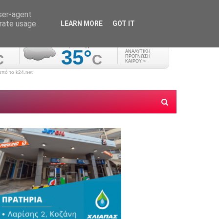
user-agent
erate usage
LEARN MORE
GOT IT
πό το k24.net