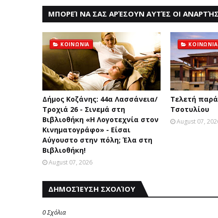
ΜΠΟΡΕΊ ΝΑ ΣΑΣ ΑΡΈΣΟΥΝ ΑΥΤΈΣ ΟΙ ΑΝΑΡΤΉΣ
ΚΟΙΝΩΝΙΑ
ΚΟΙΝΩΝΙΑ
Δήμος Κοζάνης: 44α Λασσάνεια/
Τελετή παρά
Τροχιά 26 - Σινεμά στη
Τσοτυλίου
Βιβλιοθήκη «Η Λογοτεχνία στον
August 07, 202
Κινηματογράφο» - Είσαι
Αύγουστο στην πόλη; Έλα στη
Βιβλιοθήκη!
August 07, 2026
ΔΗΜΟΣΊΕΥΣΗ ΣΧΟΛΊΟΥ
0 Σχόλια