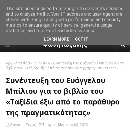
This site uses cookies from Google to deliver its services
and to analyze traffic. Your IP address and user-agent are
shared with Google along with performance and security
metrics to ensure quality of service, generate usage
statistics, and to detect and address abuse.
πρόγνωση καιρού από το k24.n
LEARN MORE
GOT IT
Φωνή Κοζάνης
Αρχική σελίδα
ΚΟΙΝΩΝΙΑ
Συνέντευξη του Ευάγγελου Μπίλιου για το
βιβλίο του «Ταξίδια έξω από το παράθυρο της πραγματικότητας»
Συνέντευξη του Ευάγγελου
Μπίλιου για το βιβλίο του
«Ταξίδια έξω από το παράθυρο
της πραγματικότητας»
Θανάσης Τέγος
Τετάρτη, Μαρτίου 08, 2023