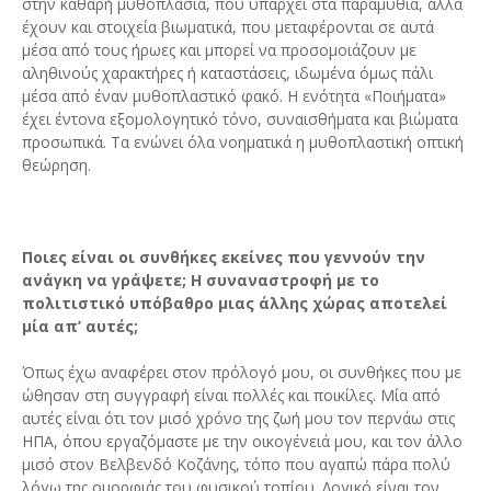
στην καθαρή μυθοπλασία, που υπάρχει στα παραμύθια, αλλά
έχουν και στοιχεία βιωματικά, που μεταφέρονται σε αυτά
μέσα από τους ήρωες και μπορεί να προσομοιάζουν με
αληθινούς χαρακτήρες ή καταστάσεις, ιδωμένα όμως πάλι
μέσα από έναν μυθοπλαστικό φακό. Η ενότητα «Ποιήματα»
έχει έντονα εξομολογητικό τόνο, συναισθήματα και βιώματα
προσωπικά. Τα ενώνει όλα νοηματικά η μυθοπλαστική οπτική
θεώρηση.
Ποιες είναι οι συνθήκες εκείνες που γεννούν την
ανάγκη να γράψετε; H συναναστροφή με το
πολιτιστικό υπόβαθρο μιας άλλης χώρας αποτελεί
μία απ’ αυτές;
Όπως έχω αναφέρει στον πρόλογό μου, οι συνθήκες που με
ώθησαν στη συγγραφή είναι πολλές και ποικίλες. Μία από
αυτές είναι ότι τον μισό χρόνο της ζωή μου τον περνάω στις
ΗΠΑ, όπου εργαζόμαστε με την οικογένειά μου, και τον άλλο
μισό στον Βελβενδό Κοζάνης, τόπο που αγαπώ πάρα πολύ
λόγω της ομορφιάς του φυσικού τοπίου. Λογικό είναι τον