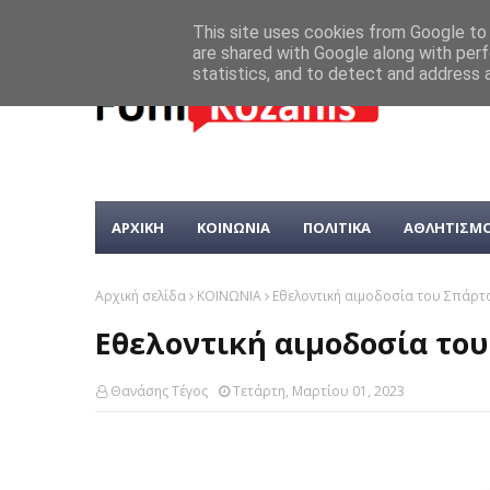
This site uses cookies from Google to d
are shared with Google along with perf
statistics, and to detect and address 
ΑΡΧΙΚΗ
ΚΟΙΝΩΝΙΑ
ΠΟΛΙΤΙΚΑ
ΑΘΛΗΤΙΣΜ
Αρχική σελίδα
ΚΟΙΝΩΝΙΑ
Εθελοντική αιμοδοσία του Σπάρτ
Εθελοντική αιμοδοσία το
Θανάσης Τέγος
Τετάρτη, Μαρτίου 01, 2023