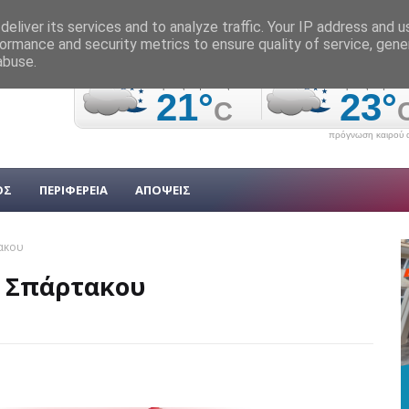
eliver its services and to analyze traffic. Your IP address and 
ormance and security metrics to ensure quality of service, gen
abuse.
πρόγνωση καιρού α
ΟΣ
ΠΕΡΙΦΕΡΕΙΑ
ΑΠΟΨΕΙΣ
ακου
υ Σπάρτακου