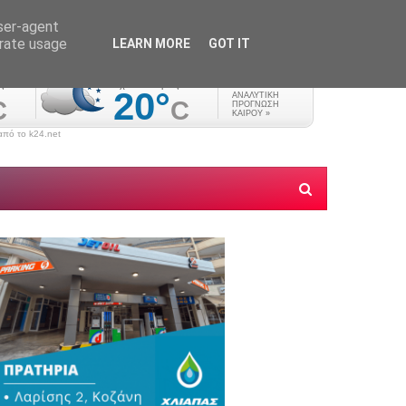
user-agent
erate usage
LEARN MORE
GOT IT
πό το k24.net