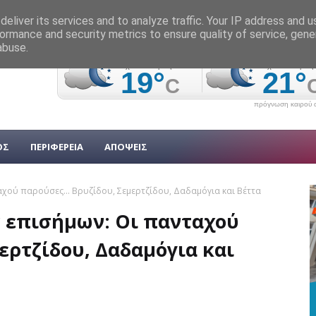
eliver its services and to analyze traffic. Your IP address and 
ormance and security metrics to ensure quality of service, gen
abuse.
πρόγνωση καιρού α
ΟΣ
ΠΕΡΙΦΕΡΕΙΑ
ΑΠΟΨΕΙΣ
ταχού παρούσες... Βρυζίδου, Σεμερτζίδου, Δαδαμόγια και Βέττα
ν επισήμων: Οι πανταχού
ερτζίδου, Δαδαμόγια και