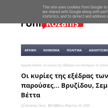
This site uses cookies from Google to d
are shared with Google along with perf
statistics, and to detect and address 
ΑΡΧΙΚΗ
ΚΟΙΝΩΝΙΑ
ΠΟΛΙΤΙΚΑ
ΑΘΛΗΤΙΣΜ
Αρχική σελίδα
Οι κυρίες της εξέδρας των επισήμων: Οι παν
Οι κυρίες της εξέδρας τω
παρούσες... Βρυζίδου, Σεμ
Βέττα
Θανάσης Τέγος
Σάββατο, Μαρτίου 25, 2023