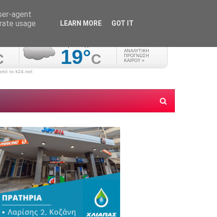
user-agent
erate usage
LEARN MORE
GOT IT
πό το k24.net