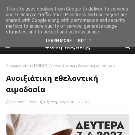
This site uses cookies from Google to deliver its services
and to analyze traffic. Your IP address and user-agent are
shared with Google along with performance and security
metrics to ensure quality of service, generate usage
statistics, and to detect and address abuse.
πρόγνωση καιρού από το k24.n
LEARN MORE
GOT IT
Φωνή Κοζάνης
Αρχική σελίδα
ΚΟΙΝΩΝΙΑ
Ανοιξιάτικη εθελοντική αιμοδοσία
Ανοιξιάτικη εθελοντική
αιμοδοσία
Θανάσης Τέγος
Πέμπτη, Μαρτίου 30, 2023