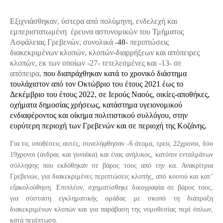
Εξιχνιάσθηκαν, ύστερα από
πολύμηνη,
ενδελεχή και
εμπεριστατωμένη
έρευνα αστυνομικών του Τμήματος
Ασφάλειας Γρεβενών,
συνολικά
-40-
περιπτώσεις
διακεκριμένων κλοπών,
κλοπών
-διαρρήξεων και απόπειρες
κλοπών, εκ των οποίων -27- τετελεσμένες και -13- σε
απόπειρα,
που διαπράχθηκαν κατά το χρονικό διάστημα
τουλάχιστον
από
τον Οκτώβριο του έτους 2021 έως το
Δεκέμβριο του έτους 2022
, σε
Ιερούς Ναούς, οικίες-αποθήκες,
οχήματα δημοσίας χρήσεως, κατάστημα υγειονομικού
ενδιαφέροντος και οίκημα πολιτιστικού συλλόγου
, σ
την
ευρύτερη περιοχή των Γρεβενών και σε
περιοχ
ή
της
Κοζάνης.
Για τις υποθέσεις αυτές, συνελήφθησαν
-6 άτομα
,
τρεις 22χρονοι, δύο
19
χρονο
ι (άνδρας και γυναίκα) και ένας ανήλικος,
κατόπιν ενταλμάτων
σύλληψης που εκδόθηκαν σε βάρος τους από την κα. Ανακρίτρια
Γρεβενών, για διακεκριμένες περιπτώσεις κλοπής, από κοινού
και
κατ’
εξακολούθηση
. Επιπλέον, σχηματίσθηκε δικογραφία σε βάρος τους,
για σύσταση εγκληματικής ομάδας με σκοπό τη διάπραξη
διακεκριμένων κλοπών και για παράβαση της νομοθεσίας περί όπλων,
κατά περίπτωση.