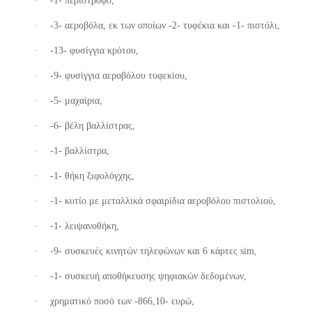
·
-1- περίστροφο,
·
-3- αεροβόλα, εκ των οποίων -2- τυφέκια και -1- πιστόλι,
·
-13- φυσίγγια κρότου,
·
-9- φυσίγγια αεροβόλου τυφεκίου,
·
-5- μαχαίρια,
·
-6- βέλη βαλλίστρας,
·
-1- βαλλίστρα,
·
-1- θήκη ξιφολόγχης,
·
-1- κυτίο με μεταλλικά σφαιρίδια αεροβόλου πιστολιού,
·
-1- λειψανοθήκη,
·
-9- συσκευές κινητών τηλεφώνων και 6 κάρτες
sim
,
·
-1- συσκευή αποθήκευσης ψηφιακών δεδομένων,
·
χρηματικό ποσό των -866,10- ευρώ,