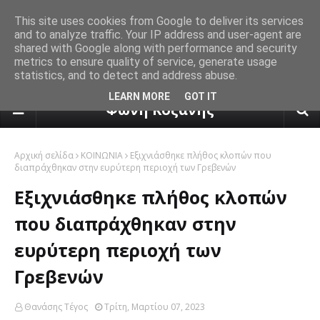
This site uses cookies from Google to deliver its services
and to analyze traffic. Your IP address and user-agent are
shared with Google along with performance and security
metrics to ensure quality of service, generate usage
statistics, and to detect and address abuse.
πρόγνωση καιρού από το k24.n
LEARN MORE
GOT IT
Φωνή Κοζάνης
Αρχική σελίδα
ΚΟΙΝΩΝΙΑ
Εξιχνιάσθηκε πλήθος κλοπών που
διαπράχθηκαν στην ευρύτερη περιοχή των Γρεβενών
Εξιχνιάσθηκε πλήθος κλοπών
που διαπράχθηκαν στην
ευρύτερη περιοχή των
Γρεβενών
Θανάσης Τέγος
Τρίτη, Μαρτίου 07, 2023