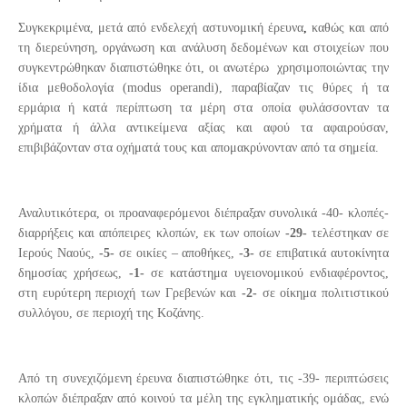
Συγκεκριμένα, μετά από ενδελεχή αστυνομική έρευνα
,
καθώς και από
τη διερεύνηση, οργάνωση και ανάλυση δεδομένων και στοιχείων που
συγκεντρώθηκαν διαπιστώθηκε ότι, οι ανωτέρω
χρησιμοποιώντας την
ίδια μεθοδολογία (
modus
operandi
),
παραβίαζαν τις θύρες ή τα
ερμάρια ή κατά περίπτωση τα μέρη στα οποία φυλάσσονταν τα
χρήματα ή άλλα αντικείμενα αξίας και αφού τα αφαιρούσαν,
επιβιβάζονταν στα οχήματά τους και απομακρύνονταν από τα σημεία.
Αναλυτικότερα, οι προαναφερόμενοι διέπραξαν συνολικά -40- κλοπές-
διαρρήξεις και απόπειρες κλοπών, εκ των οποίων
-29-
τελέστηκαν σε
Ιερούς Ναούς,
-5-
σε οικίες – αποθήκες,
-3-
σε επιβατικά αυτοκίνητα
δημοσίας χρήσεως,
-1-
σε κατάστημα υγειονομικού ενδιαφέροντος,
στη ευρύτερη περιοχή των Γρεβενών και
-2-
σε οίκημα πολιτιστικού
συλλόγου, σε περιοχή της Κοζάνης.
Από τη συνεχιζόμενη έρευνα διαπιστώθηκε ότι, τις -39- περιπτώσεις
κλοπών διέπραξαν από κοινού τα μέλη της εγκληματικής ομάδας, ενώ