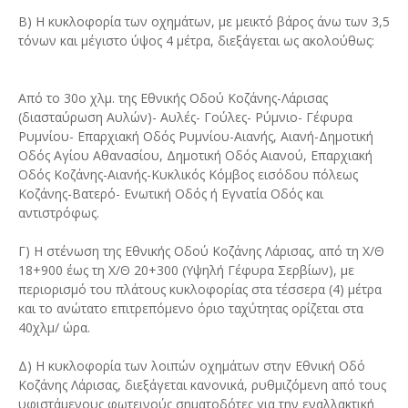
Β) Η κυκλοφορία των οχημάτων, με μεικτό βάρος άνω των 3,5
τόνων και μέγιστο ύψος 4 μέτρα, διεξάγεται ως ακολούθως:
Από το 30ο χλμ. της Εθνικής Οδού Κοζάνης-Λάρισας
(διασταύρωση Αυλών)- Αυλές- Γούλες- Ρύμνιο- Γέφυρα
Ρυμνίου- Επαρχιακή Οδός Ρυμνίου-Αιανής, Αιανή-Δημοτική
Οδός Αγίου Αθανασίου, Δημοτική Οδός Αιανού, Επαρχιακή
Οδός Κοζάνης-Αιανής-Κυκλικός Κόμβος εισόδου πόλεως
Κοζάνης-Βατερό- Ενωτική Οδός ή Εγνατία Οδός και
αντιστρόφως.
Γ) Η στένωση της Εθνικής Οδού Κοζάνης Λάρισας, από τη Χ/Θ
18+900 έως τη Χ/Θ 20+300 (Υψηλή Γέφυρα Σερβίων), με
περιορισμό του πλάτους κυκλοφορίας στα τέσσερα (4) μέτρα
και το ανώτατο επιτρεπόμενο όριο ταχύτητας ορίζεται στα
40χλμ/ ώρα.
Δ) Η κυκλοφορία των λοιπών οχημάτων στην Εθνική Οδό
Κοζάνης Λάρισας, διεξάγεται κανονικά, ρυθμιζόμενη από τους
υφιστάμενους φωτεινούς σηματοδότες για την εναλλακτική