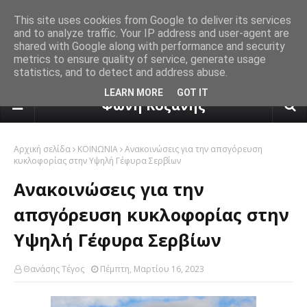
This site uses cookies from Google to deliver its services
and to analyze traffic. Your IP address and user-agent are
shared with Google along with performance and security
metrics to ensure quality of service, generate usage
statistics, and to detect and address abuse.
πρόγνωση καιρού από το k24.n
LEARN MORE
GOT IT
Φωνή Κοζάνης
Αρχική σελίδα
ΚΟΙΝΩΝΙΑ
Ανακοινώσεις για την απσγόρευση
κυκλοφορίας στην Υψηλή Γέφυρα Σερβίων
Ανακοινώσεις για την
απσγόρευση κυκλοφορίας στην
Υψηλή Γέφυρα Σερβίων
Θανάσης Τέγος
Πέμπτη, Μαρτίου 16, 2023