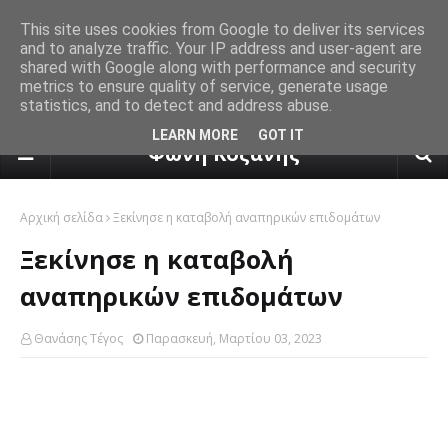
This site uses cookies from Google to deliver its services
and to analyze traffic. Your IP address and user-agent are
shared with Google along with performance and security
metrics to ensure quality of service, generate usage
statistics, and to detect and address abuse.
πρόγνωση καιρού από το k24.n
LEARN MORE
GOT IT
Φωνή Κοζάνης
Αρχική σελίδα
Ξεκίνησε η καταβολή αναπηρικών επιδομάτων
Ξεκίνησε η καταβολή
αναπηρικών επιδομάτων
Θανάσης Τέγος
Παρασκευή, Μαρτίου 03, 2023