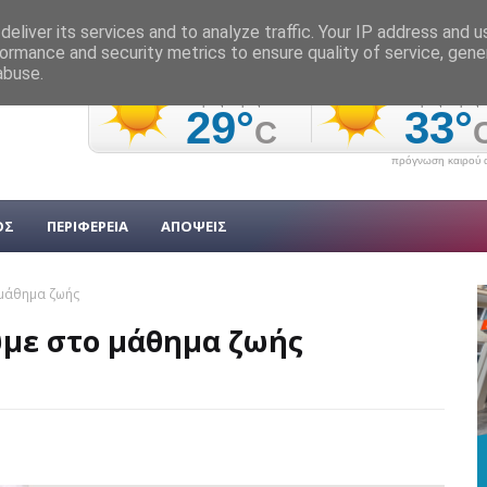
eliver its services and to analyze traffic. Your IP address and 
ormance and security metrics to ensure quality of service, gen
abuse.
πρόγνωση καιρού α
ΟΣ
ΠΕΡΙΦΕΡΕΙΑ
ΑΠΟΨΕΙΣ
 μάθημα ζωής
υμε στο μάθημα ζωής