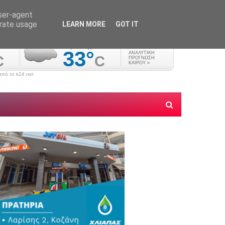
user-agent
erate usage
LEARN MORE
GOT IT
πό το k24.net