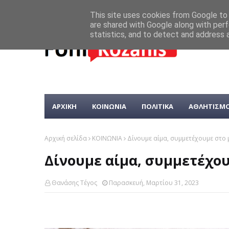
This site uses cookies from Google to d
are shared with Google along with perf
statistics, and to detect and address 
ΑΡΧΙΚΗ
ΚΟΙΝΩΝΙΑ
ΠΟΛΙΤΙΚΑ
ΑΘΛΗΤΙΣΜ
Αρχική σελίδα
ΚΟΙΝΩΝΙΑ
Δίνουμε αίμα, συμμετέχουμε στο
Δίνουμε αίμα, συμμετέχο
Θανάσης Τέγος
Παρασκευή, Μαρτίου 31, 2023