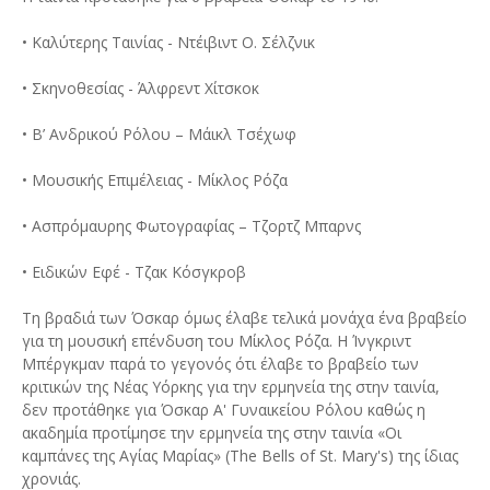
• Καλύτερης Ταινίας - Ντέιβιντ Ο. Σέλζνικ
• Σκηνοθεσίας - Άλφρεντ Χίτσκοκ
• Β’ Ανδρικού Ρόλου – Μάικλ Τσέχωφ
• Μουσικής Επιμέλειας - Μίκλος Ρόζα
• Ασπρόμαυρης Φωτογραφίας – Τζορτζ Μπαρνς
• Ειδικών Εφέ - Τζακ Κόσγκροβ
Τη βραδιά των Όσκαρ όμως έλαβε τελικά μονάχα ένα βραβείο
για τη μουσική επένδυση του Μίκλος Ρόζα. Η Ίνγκριντ
Μπέργκμαν παρά το γεγονός ότι έλαβε το βραβείο των
κριτικών της Νέας Υόρκης για την ερμηνεία της στην ταινία,
δεν προτάθηκε για Όσκαρ Α' Γυναικείου Ρόλου καθώς η
ακαδημία προτίμησε την ερμηνεία της στην ταινία «Οι
καμπάνες της Αγίας Μαρίας» (The Bells of St. Mary's) της ίδιας
χρονιάς.