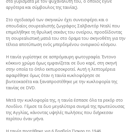
στα γυρίσματα με τον ψυχαναλυτή του, ο οποίος έγινε
αργότερα και σύμβουλος της ταινίας).
Στο σχεδιασμό των σκηνικών έχει συνεισφέρει και ο
σπουδαίος σουρεαλιστής ζωγράφος Σαλβαντόρ Νταλί που
επιμελήθηκε τη θρυλική σεκάνς του ονείρου, προσδίδοντας
τη σουρεαλιστική ματιά του στο όραμα του σκηνοθέτη για την
τέλεια αποτύπωση ενός μπερδεμένου ονειρικού κόσμου.
Η ταινία γυρίστηκε σε ασπρόμαυρη φωτογραφία. Έντονο
κόκκινο χρώμα όμως εμφανίζεται σε δυο καρέ, στη σκηνή
στην οποία το όπλο εκπυρσοκροτεί. Αυτή η λεπτομέρεια
αφαιρέθηκε όμως όταν η ταινία κυκλοφόρησε σε
βιντεοκασέτα και ξαναπροστέθηκε με την κυκλοφορία της
ταινίας σε DVD.
Μετά την κυκλοφορία της, η ταινία έσπασε όλα τα ρεκόρ στο
Λονδίνο. Γέμισε τα δυο μεγαλύτερα σινεμά της πρωτεύουσας
της Αγγλίας, κάνοντας υψηλές πωλήσεις που διήρκεσαν
περίπου έναν μήνα.
Η ταινία προτάθηκε για 6 βραβεία Όσκαρ το 1946.