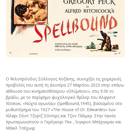
Ο Φιλοπρόοδος Σύλλογος Κοζάνης, συνεχίζει τις χειμερινές
προβολές του αυτή τη Δευτέρα 27 Μαρτίου 2023 στην επάνω
αίθουσα του κινηματοθέατρου «Ολύμπιον», στις 9:30 το
βράδυ, με το περίφημο ψυχολογικό θρίλερ του Άλφρεντ
Χίτσκοκ, « Νύχτα αγωνίας» ( Spellbound,1945), βασισμένο στο
μυθιστόρημα του 1927 «The House of Dr. Edwardes» των
Χίλαρι Σέιντ Τζορτζ Σόντερς και Τζον Πάλμερ. Στην ταινία
πρωταγωνιστούν ο Γκρέγκορι Πεκ , Ίνγκριντ Μπέργκμαν και
Μάικλ Τσέχωφ.