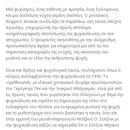
Μία ψυχίατρος, ένας ασθενής με αμνησία, ένας δολοφόνος
και μια ατελείωτη νύχτα γεμάτη σασπένς. Ο μοναδικός
Άλφρεντ Χίτσκοκ συνδυάζει τα παραπάνω στη ταινία «Νύχτα
Αγωνίας», επιχειρώντας την πρώτη απόπειρα
κινηματογραφικής αποτύπωσης της ψυχανάλυσης σε noir
αποχρώσεις. Ο τροφαντός σκηνοθέτης με την ιδιόρρυθμη
προσωπικότητα άφησε για κληρονομιά μία από τις πιο
σημαντικές καταγραφές της ενοχής, της σκοτεινιάς του
μυαλού και εν τέλει της ανθρώπινης ψυχής.
Είναι και θρίλερ και ψυχολογική ταινία, τουλάχιστον όπως ο
κόσμος αντιλαμβανόταν την ψυχανάλυση το 1945. Το
«Spellbound», με ιδανικό χιτσκοκικό ζευγάρι πρωταγωνιστών
τον Γκρέγκορι Πεκ και την Ίνγκριντ Μπέργκμαν, είναι μία από
τις πρώτες ταινίες που γυρίστηκαν στο Χόλιγουντ με θέμα την
ψυχανάλυση και οφείλει τη δημιουργία της τόσο στο
ενδιαφέρον του Χίτσκοκ για τα κρυμμένα μυστικά της ψυχής
και το μυθιστόρημα στο οποίο βασίστηκε η ταινία, όσο και
στην εμμονή του μεγαλοπαραγωγού Ντέιβιντ O. Σέλζνικ με
την ψυχανάλυση (αξίζει να σημειωθεί ότι ο Σέλζνικ πήγαινε