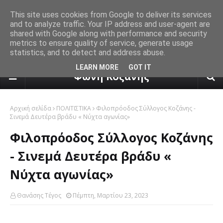
This site uses cookies from Google to deliver its services
and to analyze traffic. Your IP address and user-agent are
shared with Google along with performance and security
metrics to ensure quality of service, generate usage
statistics, and to detect and address abuse.
πρόγνωση καιρού από το k24.n
LEARN MORE
GOT IT
Φωνή Κοζάνης
Αρχική σελίδα
ΠΟΛΙΤΙΣΤΙΚΑ
Φιλοπρόοδος Σύλλογος Κοζάνης -
Σινεμά Δευτέρα βράδυ « Νύχτα αγωνίας»
Φιλοπρόοδος Σύλλογος Κοζάνης
- Σινεμά Δευτέρα βράδυ «
Νύχτα αγωνίας»
Θανάσης Τέγος
Πέμπτη, Μαρτίου 23, 2023