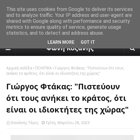
This site uses cookies from Google to deliver its services
and to analyze traffic. Your IP address and user-agent are
shared with Google along with performance and security
metrics to ensure quality of service, generate usage
statistics, and to detect and address abuse.
πρόγνωση καιρού από το k24.n
LEARN MORE
GOT IT
Φωνή Κοζάνης
Αρχική σελίδα
ΠΟΛΙΤΙΚΑ
Γιώργος Φτάκας: "Πιστεύουν ότι τους
ανήκει το κράτος, ότι είναι οι ιδιοκτήτες της χώρας"
Γιώργος Φτάκας: "Πιστεύουν
ότι τους ανήκει το κράτος, ότι
είναι οι ιδιοκτήτες της χώρας"
Θανάσης Τέγος
Τρίτη, Μαρτίου 28, 2023