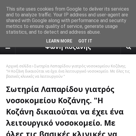
This site uses cookies from Google to deliver its services
and to analyze traffic. Your IP address and user-agent are
shared with Google along with performance and security
metrics to ensure quality of service, generate usage
statistics, and to detect and address abuse.
πρόγνωση καιρού από το k24.n
LEARN MORE
GOT IT
Φωνή Κοζάνης
Αρχική σελίδα
Σωτηρία Λαπαρίδου γιατρός νοσοκομείου Κοζάνης.
"Η Κοζάνη δικαιούται να έχει ένα λειτουργικό νοσοκομείο. Με όλες τις
βασικές κλινικές να λειτουργούν "
Σωτηρία Λαπαρίδου γιατρός
νοσοκομείου Κοζάνης. "Η
Κοζάνη δικαιούται να έχει ένα
λειτουργικό νοσοκομείο. Με
όλες τις βασικές κλινικές να