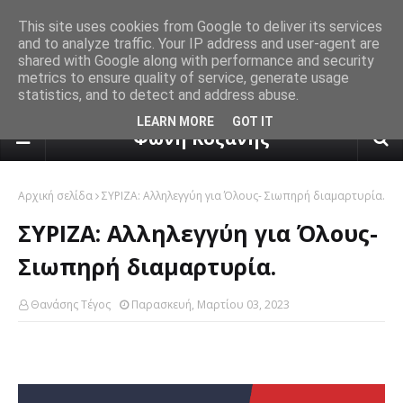
This site uses cookies from Google to deliver its services
and to analyze traffic. Your IP address and user-agent are
shared with Google along with performance and security
metrics to ensure quality of service, generate usage
statistics, and to detect and address abuse.
πρόγνωση καιρού από το k24.n
LEARN MORE
GOT IT
Φωνή Κοζάνης
Αρχική σελίδα
ΣΥΡΙΖΑ: Αλληλεγγύη για Όλους- Σιωπηρή διαμαρτυρία.
ΣΥΡΙΖΑ: Αλληλεγγύη για Όλους-
Σιωπηρή διαμαρτυρία.
Θανάσης Τέγος
Παρασκευή, Μαρτίου 03, 2023