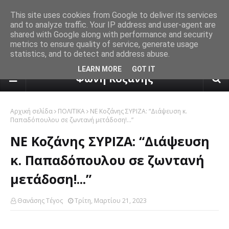
This site uses cookies from Google to deliver its services
and to analyze traffic. Your IP address and user-agent are
shared with Google along with performance and security
metrics to ensure quality of service, generate usage
statistics, and to detect and address abuse.
πρόγνωση καιρού από το k24.n
LEARN MORE
GOT IT
Φωνή Κοζάνης
Αρχική σελίδα
ΠΟΛΙΤΙΚΑ
ΝΕ Κοζάνης ΣΥΡΙΖΑ: “Διάψευση κ.
Παπαδόπουλου σε ζωντανή μετάδοση!...”
ΝΕ Κοζάνης ΣΥΡΙΖΑ: “Διάψευση
κ. Παπαδόπουλου σε ζωντανή
μετάδοση!...”
Θανάσης Τέγος
Τρίτη, Μαρτίου 21, 2023