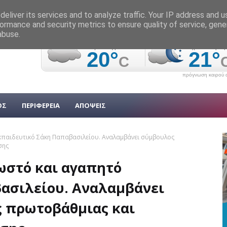
eliver its services and to analyze traffic. Your IP address and 
ormance and security metrics to ensure quality of service, gen
abuse.
πρόγνωση καιρού α
ΟΣ
ΠΕΡΙΦΕΡΕΙΑ
ΑΠΟΨΕΙΣ
εκπαιδευτικό Σάκη Παπαβασιλείου. Αναλαμβάνει σύμβουλος
σης
ωστό και αγαπητό
ασιλείου. Αναλαμβάνει
 πρωτοβάθμιας και