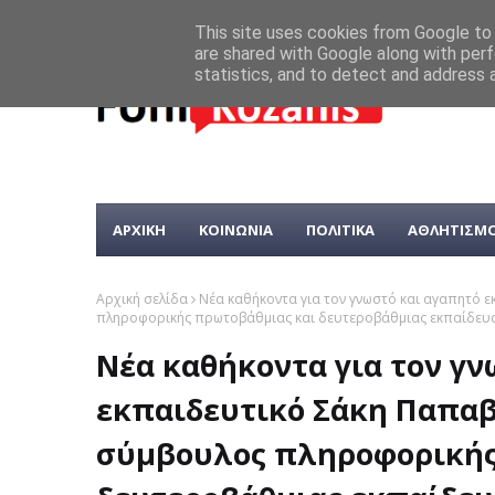
This site uses cookies from Google to d
are shared with Google along with perf
statistics, and to detect and address 
ΑΡΧΙΚΗ
ΚΟΙΝΩΝΙΑ
ΠΟΛΙΤΙΚΑ
ΑΘΛΗΤΙΣΜ
Αρχική σελίδα
Νέα καθήκοντα για τον γνωστό και αγαπητό 
πληροφορικής πρωτοβάθμιας και δευτεροβάθμιας εκπαίδευ
Νέα καθήκοντα για τον γν
εκπαιδευτικό Σάκη Παπαβ
σύμβουλος πληροφορικής