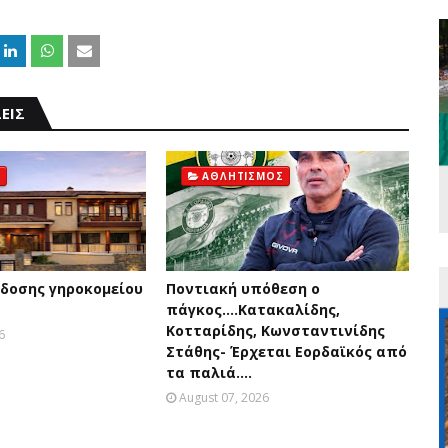
ΕΙΣ
ΑΘΛΗΤΙΣΜΟΣ
δοσης γηροκομείου
Ποντιακή υπόθεση ο
πάγκος....Κατακαλίδης,
Κοτταρίδης, Κωνσταντινίδης
6
Στάθης- Έρχεται Εορδαϊκός από
τα παλιά....
August 07, 2026