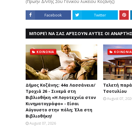
(Πρώην Δ/ντης 2ου Γενικού λυκείου Κοζάνης)
Facebook
Twitter
ΜΠΟΡΕΊ ΝΑ ΣΑΣ ΑΡΈΣΟΥΝ ΑΥΤΈΣ ΟΙ ΑΝΑΡΤΉΣ
ΚΟΙΝΩΝΙΑ
ΚΟΙΝΩΝΙΑ
Δήμος Κοζάνης: 44α Λασσάνεια/
Τελετή παρά
Τροχιά 26 - Σινεμά στη
Τσοτυλίου
Βιβλιοθήκη «Η Λογοτεχνία στον
August 07, 202
Κινηματογράφο» - Είσαι
Αύγουστο στην πόλη; Έλα στη
Βιβλιοθήκη!
August 07, 2026