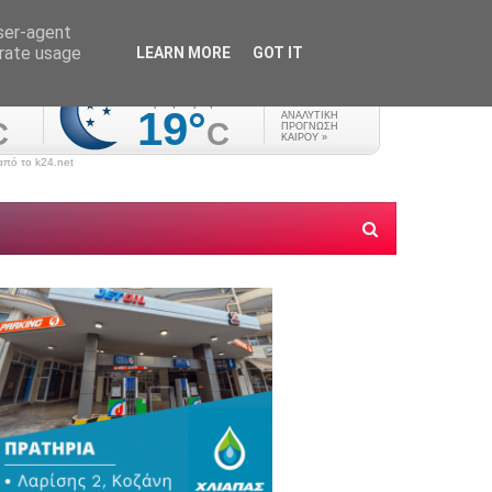
user-agent
erate usage
LEARN MORE
GOT IT
πό το k24.net