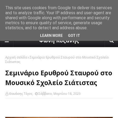
This site uses cookies from Google to deliver its services
and to analyze traffic. Your IP address and user-agent are
shared with Google along with performance and security
metrics to ensure quality of service, generate usage
statistics, and to detect and address abuse.
πρόγνωση καιρού από το k24.n
LEARN MORE
GOT IT
Φωνή Κοζάνης
Αρχική σελίδα
Σεμινάριο Ερυθρού Σταυρού στο Μουσικό Σχολείο
Σιάτιστας
Σεμινάριο Ερυθρού Σταυρού στο
Μουσικό Σχολείο Σιάτιστας
Θανάσης Τέγος
Σάββατο, Μαρτίου 18, 2023