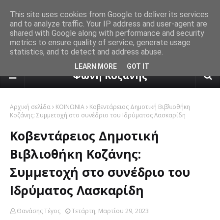
This site uses cookies from Google to deliver its services
and to analyze traffic. Your IP address and user-agent are
shared with Google along with performance and security
metrics to ensure quality of service, generate usage
statistics, and to detect and address abuse.
πρόγνωση καιρού από το k24.n
LEARN MORE
GOT IT
Φωνή Κοζάνης
Αρχική σελίδα
ΚΟΙΝΩΝΙΑ
Κοβεντάρειος Δημοτική Βιβλιοθήκη
Κοζάνης: Συμμετοχή στο συνέδριο του Ιδρύματος Λασκαρίδη
Κοβεντάρειος Δημοτική
Βιβλιοθήκη Κοζάνης:
Συμμετοχή στο συνέδριο του
Ιδρύματος Λασκαρίδη
Θανάσης Τέγος
Τετάρτη, Μαρτίου 29, 2023