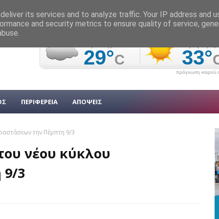
eliver its services and to analyze traffic. Your IP address and 
ormance and security metrics to ensure quality of service, gen
abuse.
πρόγνωση καιρού α
ΟΣ
ΠΕΡΙΦΕΡΕΙΑ
ΑΠΟΨΕΙΣ
ραστάσεων την Πέμπτη 9/3
του νέου κύκλου
 9/3