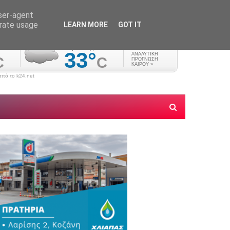
user-agent
erate usage
LEARN MORE
GOT IT
πό το k24.net