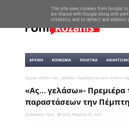
This site uses cookies from Google to d
are shared with Google along with perf
statistics, and to detect and address 
ΑΡΧΙΚΗ
ΚΟΙΝΩΝΙΑ
ΠΟΛΙΤΙΚΑ
ΑΘΛΗΤΙΣΜ
Αρχική σελίδα
«Ας… γελάσω»- Πρεμιέρα του νέου κύκλου πα
«Ας… γελάσω»- Πρεμιέρα 
παραστάσεων την Πέμπτη
Θανάσης Τέγος
Τρίτη, Μαρτίου 07, 2023