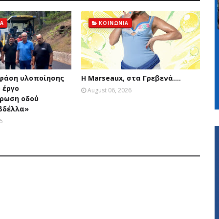
ΙΑ
ΚΟΙΝΩΝΙΑ
 φάση υλοποίησης
Η Marseaux, στα Γρεβενά….
 έργο
August 06, 2026
ρωση οδού
Αβδέλλα»
6