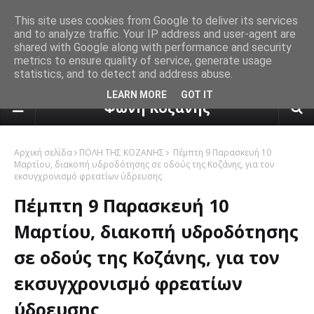
This site uses cookies from Google to deliver its services
and to analyze traffic. Your IP address and user-agent are
shared with Google along with performance and security
metrics to ensure quality of service, generate usage
statistics, and to detect and address abuse.
πρόγνωση καιρού από το k24.n
LEARN MORE
GOT IT
Φωνή Κοζάνης
Αρχική σελίδα
ΠΟΛΗ ΤΗΣ ΚΟΖΑΝΗΣ
Πέμπτη 9 Παρασκευή 10
Μαρτίου, διακοπή υδροδότησης σε οδούς της Κοζάνης, για τον
εκσυγχρονισμό φρεατίων ύδρευσης
Πέμπτη 9 Παρασκευή 10
Μαρτίου, διακοπή υδροδότησης
σε οδούς της Κοζάνης, για τον
εκσυγχρονισμό φρεατίων
ύδρευσης