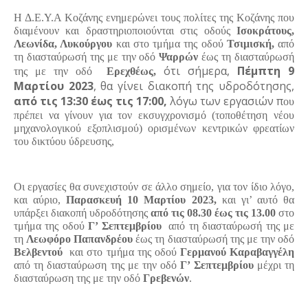
Η Δ.Ε.Υ.Α Κοζάνης ενημερώνει τους πολίτες της Κοζάνης που
διαμένουν και δραστηριοποιούνται στις οδούς
Ισοκράτους,
Λεωνίδα, Λυκούργου
και στο τμήμα της οδού
Τσιμισκή,
από
τη διασταύρωσή της με την οδό
Ψαρρών
έως τη διασταύρωσή
ότι σήμερα,
Πέμπτη 9
της με την οδό
Ερεχθέως,
Μαρτίου 2023
, θα γίνει διακοπή της υδροδότησης,
από τις 13:30 έως τις 17:00,
λόγω των εργασιών π
ου
πρέπει να γίνουν για τον εκσυγχρονισμό (τοποθέτηση νέου
μηχανολογικού εξοπλισμού) ορισμένων κεντρικών φρεατίων
του δικτύου ύδρευσης,
Οι εργασίες θα συνεχιστούν σε άλλο σημείο, για τον ίδιο λόγο,
και αύριο,
Παρασκευή 10 Μαρτίου 2023,
και γι’ αυτό θα
υπάρξει διακοπή υδροδότησης
από τις 08.30 έως τις 13.00
στο
τμήμα της οδού
Γ’ Σεπτεμβρίου
από τη διασταύρωσή της με
τη
Λεωφόρο Παπανδρέου
έως τη διασταύρωσή της με την οδό
Βελβεντού
και στο τμήμα της οδού
Γερμανού Καραβαγγέλη
από τη διασταύρωση της με την οδό
Γ’ Σεπτεμβρίου
μέχρι τη
διασταύρωση της με την οδό
Γρεβενών
.