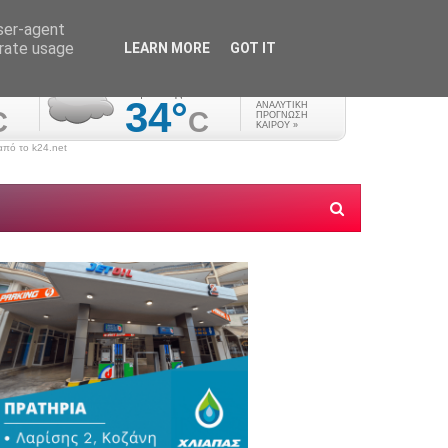
user-agent
erate usage
LEARN MORE
GOT IT
πό το k24.net