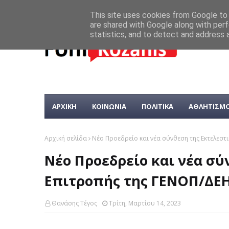
This site uses cookies from Google to d
are shared with Google along with perf
statistics, and to detect and address 
ΑΡΧΙΚΗ
ΚΟΙΝΩΝΙΑ
ΠΟΛΙΤΙΚΑ
ΑΘΛΗΤΙΣΜ
Αρχική σελίδα
Νέο Προεδρείο και νέα σύνθεση της Εκτελεστ
Νέο Προεδρείο και νέα σύ
Επιτροπής της ΓΕΝΟΠ/ΔΕΗ.
Θανάσης Τέγος
Τρίτη, Μαρτίου 14, 2023