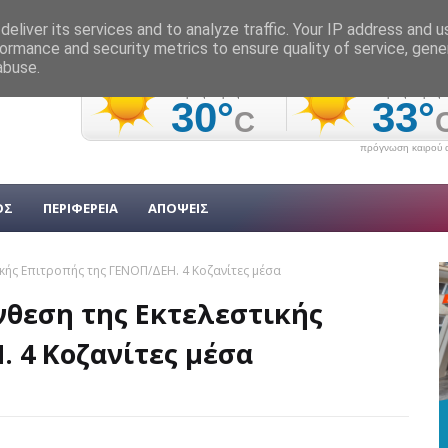
eliver its services and to analyze traffic. Your IP address and 
ormance and security metrics to ensure quality of service, gen
abuse.
πρόγνωση καιρού α
ΟΣ
ΠΕΡΙΦΕΡΕΙΑ
ΑΠΟΨΕΙΣ
ικής Επιτροπής της ΓΕΝΟΠ/ΔΕΗ. 4 Κοζανίτες μέσα
νθεση της Εκτελεστικής
 4 Κοζανίτες μέσα