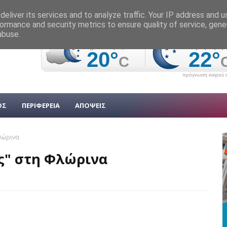
eliver its services and to analyze traffic. Your IP address and 
ormance and security metrics to ensure quality of service, gen
abuse.
πρόγνωση καιρού α
ΟΣ
ΠΕΡΙΦΕΡΕΙΑ
ΑΠΟΨΕΙΣ
Φλώρινα
ες" στη Φλώρινα