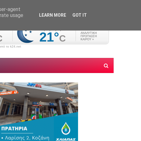
user-agent
erate usage
LEARN MORE
GOT IT
πό το k24.net