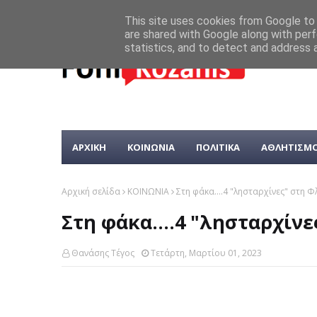
This site uses cookies from Google to d
are shared with Google along with perf
statistics, and to detect and address 
ΑΡΧΙΚΗ
ΚΟΙΝΩΝΙΑ
ΠΟΛΙΤΙΚΑ
ΑΘΛΗΤΙΣΜ
Αρχική σελίδα
ΚΟΙΝΩΝΙΑ
Στη φάκα....4 "λησταρχίνες" στη 
Στη φάκα....4 "λησταρχίν
Θανάσης Τέγος
Τετάρτη, Μαρτίου 01, 2023