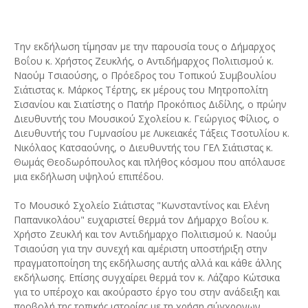
Την εκδήλωση τίμησαν με την παρουσία τους ο Δήμαρχος
Βοΐου κ. Χρήστος Ζευκλής, ο Αντιδήμαρχος Πολιτισμού κ.
Ναούμ Τσιαούσης, ο Πρόεδρος του Τοπικού Συμβουλίου
Σιάτιστας κ. Μάρκος Τέρτης, εκ μέρους του Μητροπολίτη
Σισανίου και Σιατίστης ο Πατήρ Προκόπιος Διδίλης, ο πρώην
Διευθυντής του Μουσικού Σχολείου κ. Γεώργιος Φίλιος, ο
Διευθυντής του Γυμνασίου με Λυκειακές Τάξεις Τσοτυλίου κ.
Νικόλαος Κατσαούνης, ο Διευθυντής του ΓΕΛ Σιάτιστας κ.
Θωμάς Θεοδωρόπουλος και πλήθος κόσμου που απόλαυσε
μια εκδήλωση υψηλού επιπέδου.
Το Μουσικό Σχολείο Σιάτιστας "Κωνσταντίνος και Ελένη
Παπανικολάου" ευχαριστεί θερμά τον Δήμαρχο Βοΐου κ.
Χρήστο Ζευκλή και τον Αντιδήμαρχο Πολιτισμού κ. Ναούμ
Τσιαούση για την συνεχή και αμέριστη υποστήριξη στην
πραγματοποίηση της εκδήλωσης αυτής αλλά και κάθε άλλης
εκδήλωσης. Επίσης συγχαίρει θερμά τον κ. Λάζαρο Κώτσικα
για το υπέροχο και ακούραστο έργο του στην ανάδειξη και
προβολή της τοπικής ιστορίας με τη χρήση σύγχρονων