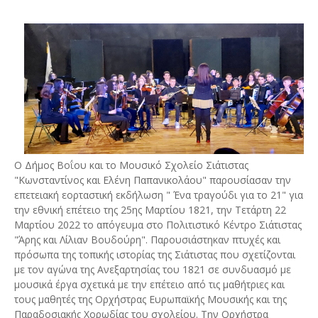
Ο Δήμος Βοΐου και το Μουσικό Σχολείο Σιάτιστας
"Κωνσταντίνος και Ελένη Παπανικολάου" παρουσίασαν την
επετειακή εορταστική εκδήλωση " Ένα τραγούδι για το 21" για
την εθνική επέτειο της 25ης Μαρτίου 1821, την Τετάρτη 22
Μαρτίου 2022 το απόγευμα στο Πολιτιστικό Κέντρο Σιάτιστας
"Άρης και Λίλιαν Βουδούρη". Παρουσιάστηκαν πτυχές και
πρόσωπα της τοπικής ιστορίας της Σιάτιστας που σχετίζονται
με τον αγώνα της Ανεξαρτησίας του 1821 σε συνδυασμό με
μουσικά έργα σχετικά με την επέτειο από τις μαθήτριες και
τους μαθητές της Ορχήστρας Ευρωπαϊκής Μουσικής και της
Παραδοσιακής Χορωδίας του σχολείου. Την Ορχήστρα