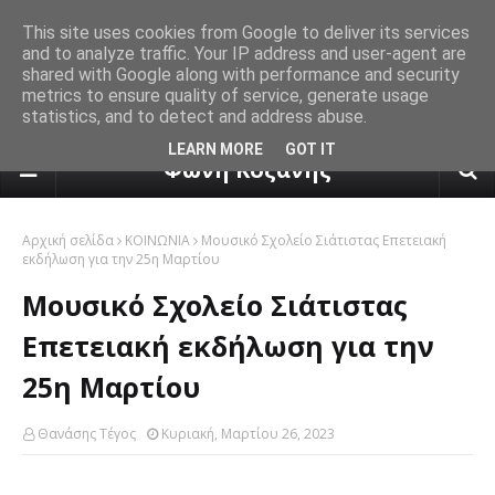
This site uses cookies from Google to deliver its services
and to analyze traffic. Your IP address and user-agent are
shared with Google along with performance and security
metrics to ensure quality of service, generate usage
statistics, and to detect and address abuse.
πρόγνωση καιρού από το k24.n
LEARN MORE
GOT IT
Φωνή Κοζάνης
Αρχική σελίδα
ΚΟΙΝΩΝΙΑ
Μουσικό Σχολείο Σιάτιστας Επετειακή
εκδήλωση για την 25η Μαρτίου
Μουσικό Σχολείο Σιάτιστας
Επετειακή εκδήλωση για την
25η Μαρτίου
Θανάσης Τέγος
Κυριακή, Μαρτίου 26, 2023