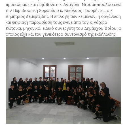
προετοίμασε και διηύθυνε η κ. Αντιγόνη Ντουσιοπούλου ενώ
την Παραδοσιακή Χορωδία ο κ. Νικόλαος Τσουμής και ο κ.
Δημήτριος Δεμερτζίδης. Η επιλογή των κειμένων, η οργάνωση
και ψηφιακή παρουσίαση τους έγινε από τον κ. Λάζαρο
Κώτσικα, μηχανικό, ειδικό συνεργάτη του Δημάρχου Βοΐου, ο
οποίος είχε και τον γενικότερο συντονισμό της εκδήλωσης.