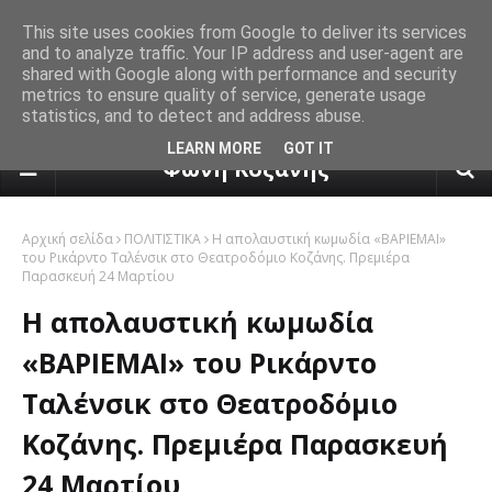
This site uses cookies from Google to deliver its services
and to analyze traffic. Your IP address and user-agent are
shared with Google along with performance and security
metrics to ensure quality of service, generate usage
statistics, and to detect and address abuse.
πρόγνωση καιρού από το k24.n
LEARN MORE
GOT IT
Φωνή Κοζάνης
Αρχική σελίδα
ΠΟΛΙΤΙΣΤΙΚΑ
Η απολαυστική κωμωδία «ΒΑΡΙΕΜΑΙ»
του Ρικάρντο Ταλένσικ στο Θεατροδόμιο Κοζάνης. Πρεμιέρα
Παρασκευή 24 Μαρτίου
Η απολαυστική κωμωδία
«ΒΑΡΙΕΜΑΙ» του Ρικάρντο
Ταλένσικ στο Θεατροδόμιο
Κοζάνης. Πρεμιέρα Παρασκευή
24 Μαρτίου