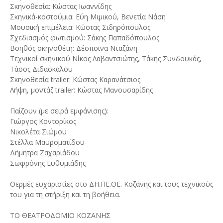
Σκηνοθεσία: Κώστας Ιωαννίδης
Σκηνικά-κοστούμια: Εύη Μιμικού, Βενετία Νάση
Μουσική επιμέλεια: Κώστας Σιδηρόπουλος
Σχεδιασμός φωτισμού: Σάκης Παπαδόπουλος
Βοηθός σκηνοθέτη: Δέσποινα Νταζάνη
Τεχνικοί σκηνικού Νίκος Λαβαντσιώτης, Τάκης Συνδουκάς,
Τάσος Διδασκάλου
Σκηνοθεσία trailer: Κώστας Καρανάτσιος
Λήψη, μοντάζ trailer: Κώστας Μανουσαρίδης
Παίζουν (με σειρά εμφάνισης):
Γιώργος Κοντορίκος
Νικολέτα Σιώμου
Στέλλα Μαυροματίδου
Δήμητρα Ζαχαριάδου
Σωφρόνης Ευθυμιάδης
Θερμές ευχαριστίες στο ΔΗ.ΠΕ.ΘΕ. Κοζάνης και τους τεχνικούς
του για τη στήριξη και τη βοήθεια.
ΤΟ ΘΕΑΤΡΟΔΟΜΙΟ ΚΟΖΑΝΗΣ