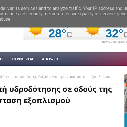
eliver its services and to analyze traffic. Your IP address and 
ormance and security metrics to ensure quality of service, gen
abuse.
πρόγνωση καιρού α
ΟΣ
ΠΕΡΙΦΕΡΕΙΑ
ΑΠΟΨΕΙΣ
δότησης σε οδούς της Κοζάνης για την αντικατάσταση εξοπλισμού
πή υδροδότησης σε οδούς της
άσταση εξοπλισμού