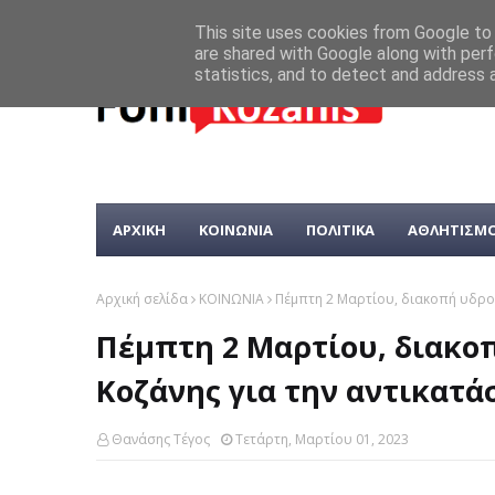
This site uses cookies from Google to d
are shared with Google along with perf
statistics, and to detect and address 
ΑΡΧΙΚΗ
ΚΟΙΝΩΝΙΑ
ΠΟΛΙΤΙΚΑ
ΑΘΛΗΤΙΣΜ
Αρχική σελίδα
ΚΟΙΝΩΝΙΑ
Πέμπτη 2 Μαρτίου, διακοπή υδρο
Πέμπτη 2 Μαρτίου, διακο
Κοζάνης για την αντικατ
Θανάσης Τέγος
Τετάρτη, Μαρτίου 01, 2023