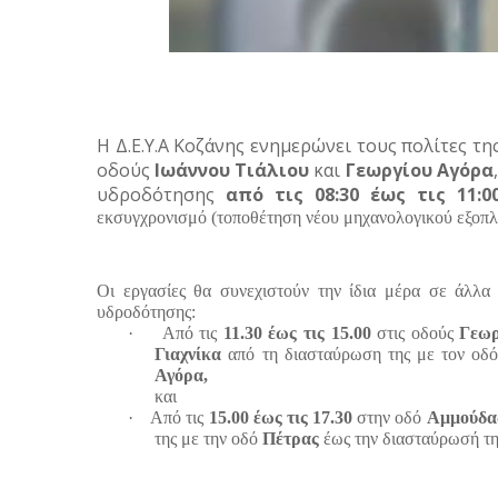
Η Δ.Ε.Υ.Α Κοζάνης ενημερώνει τους πολίτες τ
οδούς
Ιωάννου Τιάλιου
και
Γεωργίου Αγόρα
υδροδότησης
από τις 08:30 έως τις 11:0
εκσυγχρονισμό (τοποθέτηση νέου μηχανολογικού εξοπλ
Οι εργασίες θα συνεχιστούν την ίδια μέρα σε άλλα σ
υδροδότησης:
·
Από τις
11.30 έως τις 15.00
στις οδούς
Γεωρ
Γιαχνίκα
από τη διασταύρωση της με τον οδ
Αγόρα,
και
·
Από τις
15.00 έως τις 17.30
στην οδό
Αμμούδ
της με την οδό
Πέτρας
έως την διασταύρωσή τη