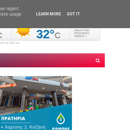
user-agent
erate usage
LEARN MORE
GOT IT
πό το k24.net