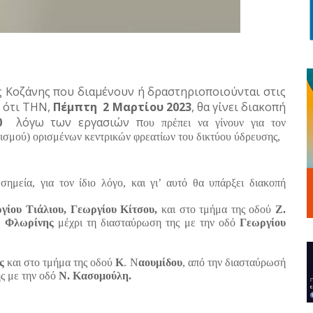
ης Κοζάνης που διαμένουν ή δραστηριοποιούνται στις
, ότι
THN
,
Πέμπτη
2 Μαρτίου 2023
, θα γίνει διακοπή
0
λόγω των εργασιών π
ου πρέπει να γίνουν για τον
ισμού) ορισμένων κεντρικών φρεατίων του δικτύου ύδρευσης,
ημεία, για τον ίδιο λόγο, και γι’ αυτό θα υπάρξει διακοπή
γίου Τιάλιου, Γεωργίου Κίτσου,
και στο τμήμα της οδού
Ζ.
ό
Φλωρίνης
μέχρι τη διασταύρωση της με την οδό
Γεωργίου
ας
και στο τμήμα της οδού
Κ
. Ν
αουμίδου
, από την διασταύρωσή
ς με την οδό
Ν. Κασομούλη.